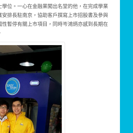
士學位。一心在金融業闖出名堂的他，在完成學業
獲安排長駐南京，協助客戶撰寫上市招股書及參與
國性暫停有關上市項目，同時岑鴻炳亦感到長期在
。