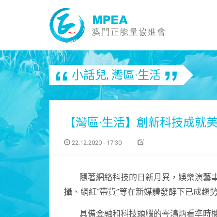
小話兒
,
灣區·生活
【灣區·生活】創新科技成就
22.12.2020 - 17:30
隨著網絡科技的日新月異，娛樂演藝事
攝、網紅“帶貨”等在新媒體發酵下已成趨
具備金融和科技頭腦的岑鴻炳看準時機