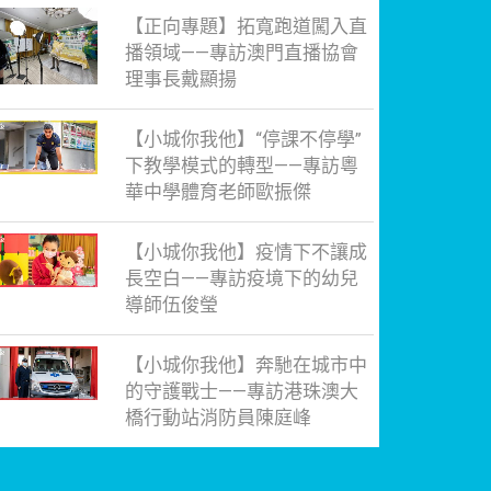
【正向專題】拓寬跑道闖入直
播領域——專訪澳門直播協會
理事長戴顯揚
【小城你我他】“停課不停學”
下教學模式的轉型——專訪粵
華中學體育老師歐振傑
【小城你我他】疫情下不讓成
長空白——專訪疫境下的幼兒
導師伍俊瑩
【小城你我他】奔馳在城市中
的守護戰士——專訪港珠澳大
橋行動站消防員陳庭峰