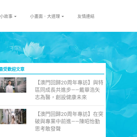
門小故事
小畫面．大道理
友情連結
最受歡迎文章
【澳門回歸20周年專訪】與特
區同成長共進步——戴華浩矢
志為醫，創設健康未來
【澳門回歸20周年專訪】在突
破與專業中前進——陳昭怡勤
思考敢發聲