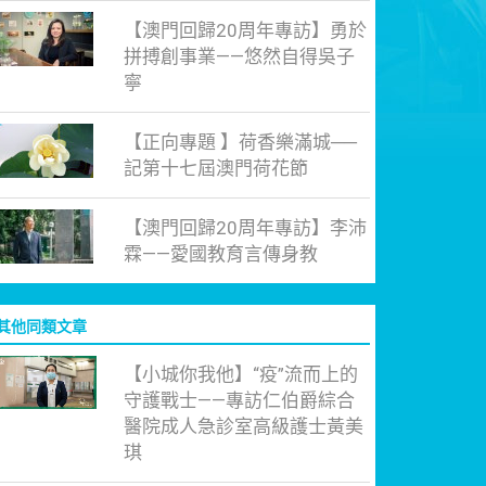
【澳門回歸20周年專訪】勇於
拼搏創事業——悠然自得吳子
寧
【正向專題 】荷香樂滿城──
記第十七屆澳門荷花節
【澳門回歸20周年專訪】李沛
霖——愛國教育言傳身教
其他同類文章
【小城你我他】“疫”流而上的
守護戰士——專訪仁伯爵綜合
醫院成人急診室高級護士黃美
琪