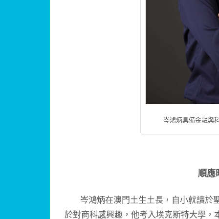
岑鴻炳具備金融與
順應
岑鴻炳在澳門土生土長，自小就讀於聖
於對商科感興趣，他考入埃克斯特大學，