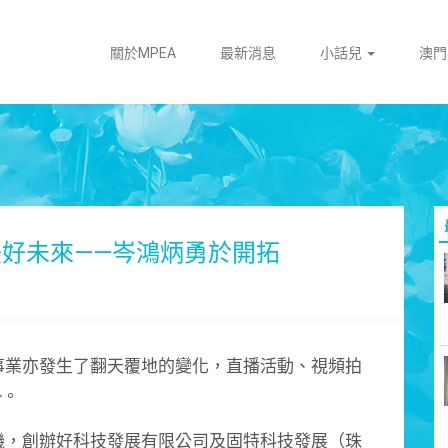
關於MPEA
最新消息
小話兒
澳
美好未來——岑鴻炳勇於開拓
業亦發生了翻天覆地的變化，直播活動、視頻拍
勢。
，創辦好科技發展有限公司及固特科技發展（珠