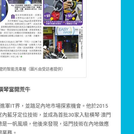
營的智能洗車屋（圖片由受訪者提供）
橫琴當開荒牛
軍IT界，並踏足內地市場探索機會。他於2015
內藍牙定位技術，並成為首批30家入駐橫琴·澳門
總是一帆風順，他後來發現，這門技術在內地做應
關業務。