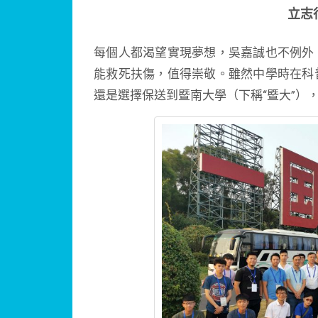
立志
每個人都渴望實現夢想，吳嘉誠也不例外
能救死扶傷，值得崇敬。雖然中學時在科
還是選擇保送到暨南大學（下稱“暨大”）