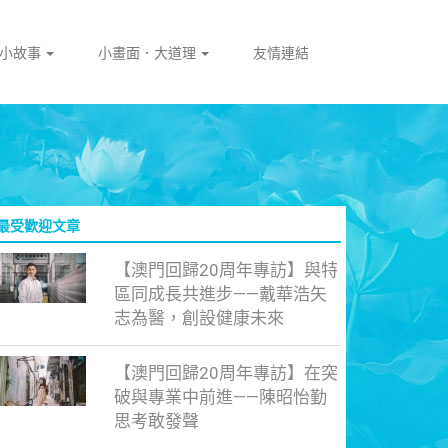
門小故事
小畫面．大道理
友情連結
最受歡迎文章
【澳門回歸20周年專訪】與特
區同成長共進步——戴華浩矢
志為醫，創設健康未來
【澳門回歸20周年專訪】在突
破與專業中前進——陳昭怡勤
思考敢發聲