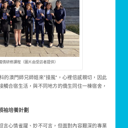
國情研修課程（圖片由受訪者提供）
科的澳門師兄師姐來“接風”，心裡倍感親切，因此
接觸合宿生活，與不同地方的僑生同住一棟宿舍，
領袖培養計劃
坦言心情雀躍、妙不可言，但面對內容艱深的專業