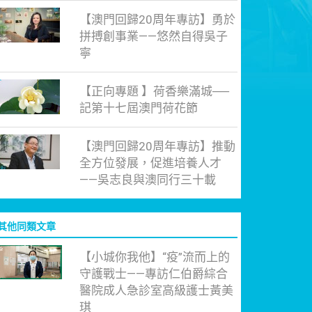
【澳門回歸20周年專訪】勇於
拼搏創事業——悠然自得吳子
寧
【正向專題 】荷香樂滿城──
記第十七屆澳門荷花節
【澳門回歸20周年專訪】推動
全方位發展，促進培養人才
——吳志良與澳同行三十載
其他同類文章
【小城你我他】“疫”流而上的
守護戰士——專訪仁伯爵綜合
醫院成人急診室高級護士黃美
琪