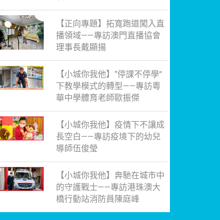
【正向專題】拓寬跑道闖入直
播領域——專訪澳門直播協會
理事長戴顯揚
【小城你我他】“停課不停學”
下教學模式的轉型——專訪粵
華中學體育老師歐振傑
【小城你我他】疫情下不讓成
長空白——專訪疫境下的幼兒
導師伍俊瑩
【小城你我他】奔馳在城市中
的守護戰士——專訪港珠澳大
橋行動站消防員陳庭峰