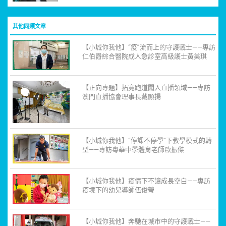
其他同類文章
【小城你我他】“疫”流而上的守護戰士——專訪
仁伯爵綜合醫院成人急診室高級護士黃美琪
【正向專題】拓寬跑道闖入直播領域——專訪
澳門直播協會理事長戴顯揚
【小城你我他】“停課不停學”下教學模式的轉
型——專訪粵華中學體育老師歐振傑
【小城你我他】疫情下不讓成長空白——專訪
疫境下的幼兒導師伍俊瑩
【小城你我他】奔馳在城市中的守護戰士——