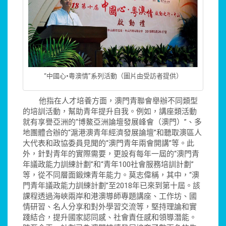
“中國心•粵澳情”系列活動（圖片由受訪者提供）
他指在人才培養方面，澳門青聯會舉辦不同類型
的培訓活動，幫助青年提升自我。例如，講座類活動
就有享譽亞洲的“博鰲亞洲論壇發展峰會（澳門）”、多
地團體合辦的“滬港澳青年經濟發展論壇”和聽取澳區人
大代表和政協委員見聞的“澳門青年兩會開講”等。此
外，針對青年的實際需要，更設有每年一屆的“澳門青
年議政能力訓練計劃”和“青年100社會服務培訓計劃”
等，從不同層面鍛煉青年能力。莫志偉稱，其中，“澳
門青年議政能力訓練計劃”至2018年已來到第十屆。該
課程透過海峽兩岸和港澳導師專題講座、工作坊、國
情研習、名人分享和對外學習交流等，堅持理論和實
踐結合，提升國家認同感、社會責任感和領導潛能。