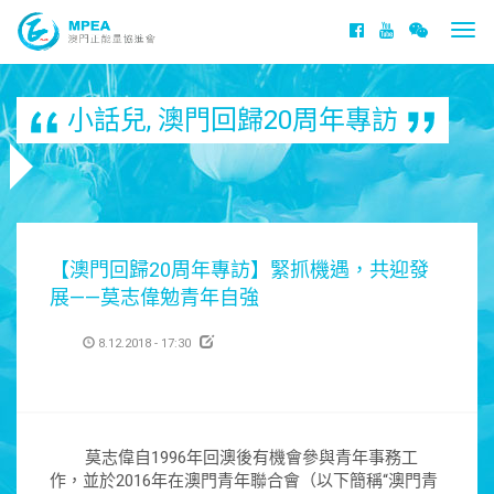
Togg
navi
小話兒
,
澳門回歸20周年專訪
【澳門回歸20周年專訪】緊抓機遇，共迎發
展——莫志偉勉青年自強
8.12.2018 - 17:30
莫志偉自1996年回澳後有機會參與青年事務工
作，並於2016年在澳門青年聯合會（以下簡稱“澳門青