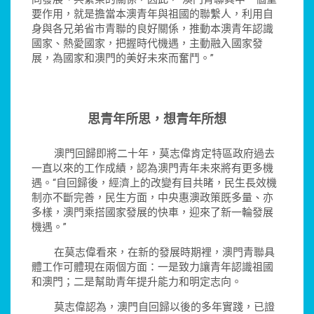
要作用，就是擔當本澳青年與祖國的聯繫人，利用自
身與各兄弟省市青聯的良好關係，推動本澳青年認識
國家、熱愛國家，把握時代機遇，主動融入國家發
展，為國家和澳門的美好未來而奮鬥。”
思青年所思，想青年所想
澳門回歸即將二十年，莫志偉肯定特區政府過去
一直以來的工作成績，認為澳門青年未來將有更多機
遇。“自回歸後，經濟上的改變有目共睹，民生長效機
制亦不斷完善，民生方面，中央惠澳政策既多量、亦
多樣，澳門乘搭國家發展的快車，迎來了新一輪發展
機遇。”
在莫志偉看來，在新的發展時期裡，澳門青聯具
體工作可體現在兩個方面：一是致力讓青年認識祖國
和澳門；二是幫助青年提升能力和明定志向。
莫志偉認為，澳門自回歸以後的多年實踐，已證