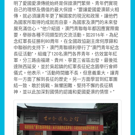
明了愛國愛澳傳統始終是保證澳門繁榮、青年們實現
自己的理想及價值的最大保證。“要讓愛國愛澳薪火相
傳，就必須讓青年更了解國家的現況和政策，讓他們
為國家所取得的成就而自豪，為國家及澳門的未來發
展充滿信心。”他介紹道，澳門青聯每年都因應實際需
要，舉辦各種不同類型的交流活動。如2016年，為紀
念紅軍長征勝利80周年，在全國政協副主席何厚鏵和
中聯辦的支持下，澳門青聯順利舉行了“澳門青年紀念
長征活動”，組織了120名澳門各界青年，仿效當年紅
軍，分三路由福建、貴州、寧夏三省區出發，最後抵
達陝西延安，並於吳起鎮的紅軍長征紀念園舉行會師
儀式。他表示，“活動時間雖不長，但意義重大，讓青
年一方面了解到長征的歷史，另一方面學習到紅軍團
結一致、敢於挑戰、無懼困難、堅持不懈的長征精
神，並以此加深對國情的認識和愛國愛澳的情懷。”