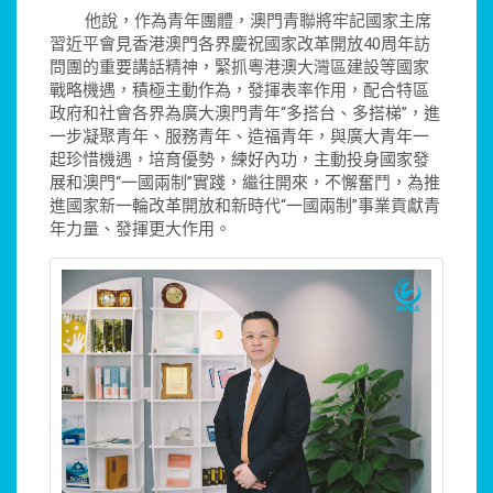
他說，作為青年團體，澳門青聯將牢記國家主席
習近平會見香港澳門各界慶祝國家改革開放40周年訪
問團的重要講話精神，緊抓粵港澳大灣區建設等國家
戰略機遇，積極主動作為，發揮表率作用，配合特區
政府和社會各界為廣大澳門青年“多搭台、多搭梯”，進
一步凝聚青年、服務青年、造福青年，與廣大青年一
起珍惜機遇，培育優勢，練好內功，主動投身國家發
展和澳門“一國兩制”實踐，繼往開來，不懈奮鬥，為推
進國家新一輪改革開放和新時代“一國兩制”事業貢獻青
年力量、發揮更大作用。