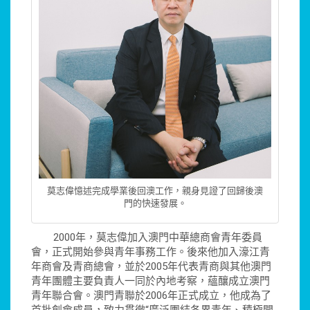
莫志偉憶述完成學業後回澳工作，親身見證了回歸後澳
門的快速發展。
2000年，莫志偉加入澳門中華總商會青年委員
會，正式開始參與青年事務工作。後來他加入濠江青
年商會及青商總會，並於2005年代表青商與其他澳門
青年團體主要負責人一同於內地考察，蘊釀成立澳門
青年聯合會。澳門青聯於2006年正式成立，他成為了
首批創會成員，致力貫徹“廣泛團結各界青年、積極開