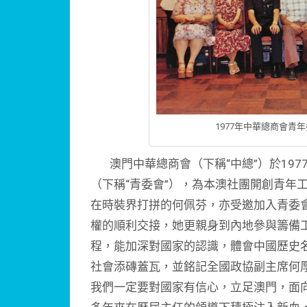
1977年中華總商會青
澳門中華總商會（下稱“中總”）於197
（下稱“青委會”），為本澳社團開創青年
在時裝界打拼的何佩芬，亦受邀加入青委
權的順利交接，她更親身到內地參與籌備
程，能加深對國家的認識，體會中國歷史
社會添磚蓋瓦，並銘記全國政協副主席何
我們一定要對國家有信心，立足澳門，面