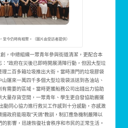
，至今仍時有相聚。（圖片由受訪者提供）
重創，中總組織一眾青年參與街道清潔，更配合本
忘：“政府在災後已即時開展清障行動，但因大型垃
整理二百多箱垃圾推出大街。當時澳門的垃圾膠袋
中山運來一萬四千多個大型垃圾袋派送到各油站、
到有需要的區域。當時更獲船務公司出錢出力協助
供大量存貨空間，一眾青年、學生更自發協助搬運
民出動同心協力進行救災工作感到十分感動，亦感激
揚政府能吸取“天鴿”教訓，制訂應急機制嚴陣以
對澳門的影響，迅速恢復社會秩序和市民的正常生活。