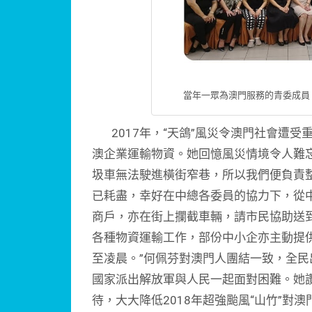
當年一眾為澳門服務的青委成員
2017年，“天鴿”風災令澳門社會遭受
澳企業運輸物資。她回憶風災情境令人難
圾車無法駛進橫街窄巷，所以我們便負責
已耗盡，幸好在中總各委員的協力下，從
商戶，亦在街上攔截車輛，請市民協助送
各種物資運輸工作，部份中小企亦主動提
至凌晨。”何佩芬對澳門人團結一致，全
國家派出解放軍與人民一起面對困難。她讚
待，大大降低2018年超強颱風“山竹”