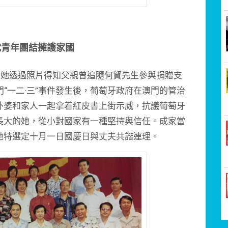
代青年團結擁護家國
她透過照片得知父親曾追隨何賢先生參與捐贈支
澳門“一二·三”事件發生後，葡萄牙政府在澳門的管治
外婆和家人一起拿着紅皮書上街示威，抗議葡萄牙
長大的她，從小對國家有一種堅持與信任。成家當
她特選定十月一日國慶日與丈夫共諧連理。