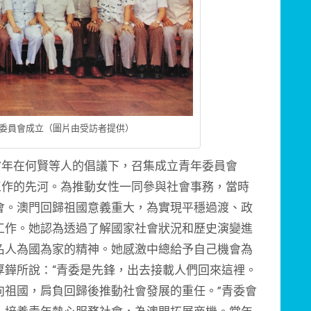
年委員會成立（圖片由受訪者提供）
7年在何賢等人的倡議下，召集成立青年委員會
工作的先河。為推動女性一同參與社會事務，當時
會。澳門回歸祖國意義重大，為實現平穩過渡、政
工作。她認為透過了解國家社會狀況和歷史演變進
名人為國為家的精神。她感激中總給予自己機會為
厚鏵所說：“青委是先鋒，出去接載人們回來這裡。
向祖國，肩負回歸後推動社會發展的重任。”青委會