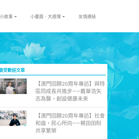
門小故事
小畫面．大道理
友情連結
最受歡迎文章
【澳門回歸20周年專訪】與特
區同成長共進步——戴華浩矢
志為醫，創設健康未來
【澳門回歸20周年專訪】社會
和諧，民心所向——蔡田田盼
共享繁榮