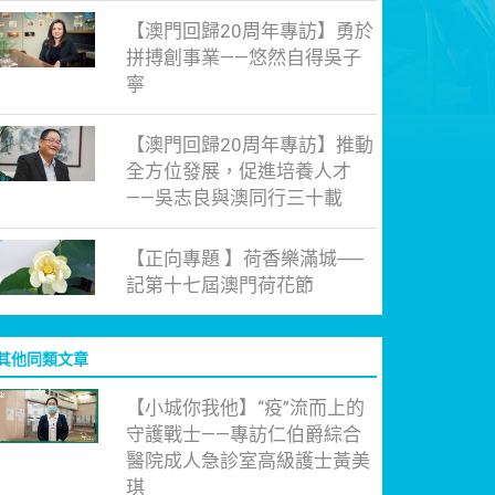
【澳門回歸20周年專訪】勇於
拼搏創事業——悠然自得吳子
寧
【澳門回歸20周年專訪】推動
全方位發展，促進培養人才
——吳志良與澳同行三十載
【正向專題 】荷香樂滿城──
記第十七屆澳門荷花節
其他同類文章
【小城你我他】“疫”流而上的
守護戰士——專訪仁伯爵綜合
醫院成人急診室高級護士黃美
琪