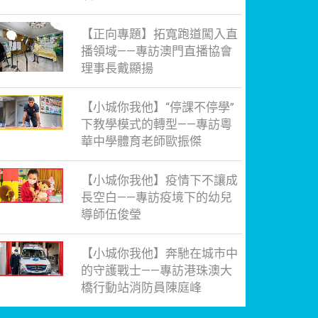
【正向專題】拓寬跑道闖入直
播領域——專訪澳門直播協會
理事長戴顯揚
【小城你我他】“停課不停學”
下教學模式的轉型——專訪粵
華中學體育老師歐振傑
【小城你我他】疫情下不讓成
長空白——專訪疫境下的幼兒
導師伍俊瑩
【小城你我他】奔馳在城市中
的守護戰士——專訪港珠澳大
橋行動站消防員陳庭峰