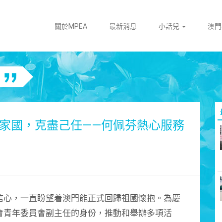
關於MPEA
最新消息
小話兒
澳
繫家國，克盡己任——何佩芬熱心服務
信心，一直盼望着澳門能正式回歸祖國懷抱。為慶
會青年委員會副主任的身份，推動和舉辦多項活