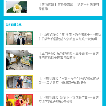
【正向專題 】荷香樂滿城──記第十七屆澳門
荷花節
其他同類文章
【小城你我他】“疫”流而上的守護戰士——專訪
仁伯爵綜合醫院成人急診室高級護士黃美琪
【正向專題】拓寬跑道闖入直播領域——專訪
澳門直播協會理事長戴顯揚
【小城你我他】“停課不停學”下教學模式的轉
型——專訪粵華中學體育老師歐振傑
【小城你我他】疫情下不讓成長空白——專訪
疫境下的幼兒導師伍俊瑩