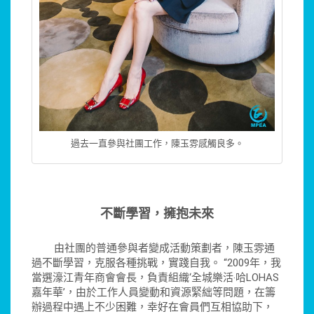
過去一直參與社團工作，陳玉雰感觸良多。
不斷學習，擁抱未來
由社團的普通參與者變成活動策劃者，陳玉雰通
過不斷學習，克服各種挑戰，實踐自我。 “2009年，我
當選濠江青年商會會長，負責組織‘全城樂活‧哈LOHAS
嘉年華’，由於工作人員變動和資源緊絀等問題，在籌
辦過程中遇上不少困難，幸好在會員們互相協助下，