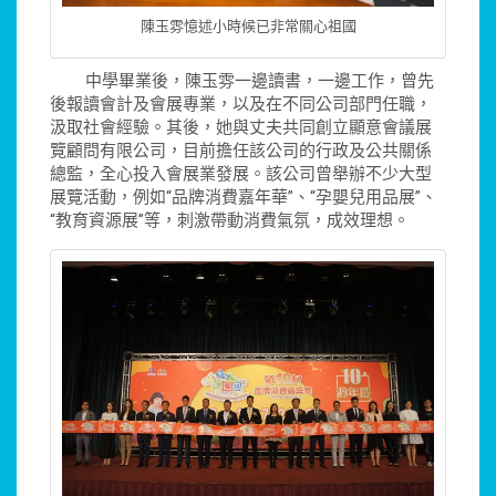
陳玉雰憶述小時候已非常關心祖國
中學畢業後，陳玉雰一邊讀書，一邊工作，曾先
後報讀會計及會展專業，以及在不同公司部門任職，
汲取社會經驗。其後，她與丈夫共同創立顯意會議展
覽顧問有限公司，目前擔任該公司的行政及公共關係
總監，全心投入會展業發展。該公司曾舉辦不少大型
展覽活動，例如“品牌消費嘉年華”、“孕嬰兒用品展”、
“教育資源展”等，刺激帶動消費氣氛，成效理想。