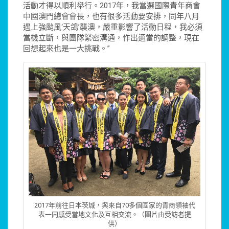
活動才得以順利舉行。2017年，我當選國際青年商會
中國澳門總會會長，也有很多活動要安排，同年八月
遇上強颱風‘天鴿’襲澳，嚴重影響了活動日程，我必須
當機立斷，與團隊緊密溝通，作出適當的調整，現在
回想起來也是一大挑戰。”
2017年前往日本茨城，與來自70多個國家的青商領袖代
表一同感受當地文化及互相交流。（圖片由受訪者提
供）