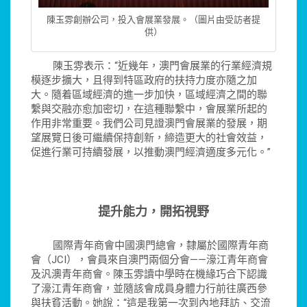
陳玉雰創辦公司，投入會展業發展。（圖片由受訪者提
供）
陳玉雰表示：“近幾年，澳門會展業的行業經濟規
模逐步擴大，且得到特區政府的扶持力度亦隨之加
大。隨着區域經濟的進一步加快，區域經濟之間的聯
繫與交融亦愈加密切，在這種聯繫中，會展業所起的
作用非常重要。我們公司見證澳門會展業的發展，期
望展覽日後可繼續保持創新，締造更大的社會效益，
促進行業可持續發展，以推動澳門經濟適度多元化。”
提升能力，開拓
視野
國際青年商會中國澳門總會，隸屬於國際青年商
會（JCI），會員來自澳門兩個分會——濠江青年商會
及汎澳青年商會。陳玉雰讀中學時在機緣巧合下認識
了濠江青年商會，並隨該會成員身體力行前往廣西參
與扶貧活動。她說：“這是我第一次到內地拜訪、交流