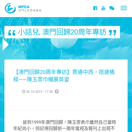
Togg
navi
小話兒
,
澳門回歸20周年專訪
【澳門回歸20周年專訪】貫通中西，搭建橋
樑——陳玉雰巾幗展英姿
26.10.2019 - 17:30
談到1999年澳門回歸，陳玉雰表示雖然自己當時
年紀尚小，但記得回歸前一兩年電視及報刊上出現不