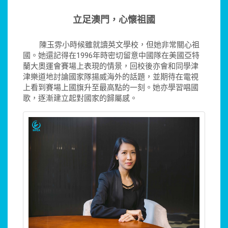
立足澳門，心懷祖國
陳玉雰小時候雖就讀英文學校，但她非常關心祖
國。她還記得在1996年時密切留意中國隊在美國亞特
蘭大奧運會賽場上表現的情景，回校後亦會和同學津
津樂道地討論國家隊揚威海外的話題，並期待在電視
上看到賽場上國旗升至最高點的一刻。她亦學習唱國
歌，逐漸建立起對國家的歸屬感。