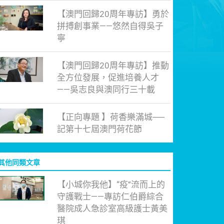
【澳門回歸20周年專訪】勇於
拼搏創事業——悠然自得吳子
寧
【澳門回歸20周年專訪】推動
全方位發展，促進培養人才
——吳志良與澳同行三十載
【正向專題 】荷香樂滿城──
記第十七屆澳門荷花節
其他同類文章
【小城你我他】“疫”流而上的
守護戰士——專訪仁伯爵綜合
醫院成人急診室高級護士黃美
琪