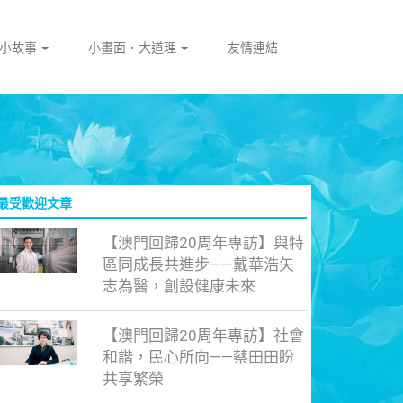
門小故事
小畫面．大道理
友情連結
最受歡迎文章
【澳門回歸20周年專訪】與特
區同成長共進步——戴華浩矢
志為醫，創設健康未來
【澳門回歸20周年專訪】社會
和諧，民心所向——蔡田田盼
共享繁榮