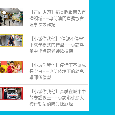
【正向專題】拓寬跑道闖入直
播領域——專訪澳門直播協會
理事長戴顯揚
【小城你我他】“停課不停學”
下教學模式的轉型——專訪粵
華中學體育老師歐振傑
【小城你我他】疫情下不讓成
長空白——專訪疫境下的幼兒
導師伍俊瑩
【小城你我他】奔馳在城市中
的守護戰士——專訪港珠澳大
橋行動站消防員陳庭峰