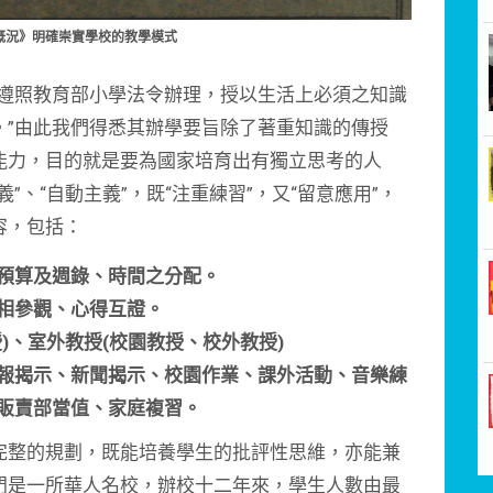
概況》明確崇實學校的教學模式
遵照教育部小學法令辦理，授以生活上必須之知識
。”由此我們得悉其辦學要旨除了著重知識的傳授
能力，目的就是要為國家培育出有獨立思考的人
、“自動主義”，既“注重練習”，又“留意應用”，
容，包括：
預算及週錄、時間之分配。
相參觀、心得互證。
)、室外教授(校園教授、校外教授)
報揭示、新聞揭示、校園作業、課外活動、音樂練
販賣部當值、家庭複習。
整的規劃，既能培養學生的批評性思維，亦能兼
門是一所華人名校，辦校十二年來，學生人數由最