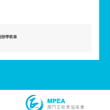
琦辦學軼事