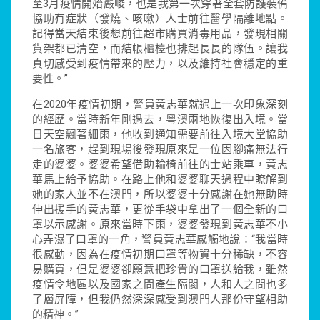
至3月疫情開始嚴峻，也是我第一次穿著全套防護裝備
協助有症狀（發燒、咳嗽）人士前往醫學隔離地點。
記得當天結束後想前往超市購買消毒用品，發現相關
貨架都已清空，而結帳櫃檯也排起長長的隊伍。讓我
真切感受到疫情帶來的壓力，以及維持社會穩定的重
要性。”
在2020年疫情初期，警員黃志華就遇上一次印象深刻
的經歷。當時新年剛過去，粵澳兩地恢復出入境。當
日天空飄著細雨，他收到通知需要前往入境大堂協助
一名旅客，趕到現場後發現原來是一位因腳痛無法行
走的婆婆。婆婆希望借助輪椅前往的士站乘車，黃志
華馬上給予協助。在路上他和婆婆聊天過程中瞭解到
她的家人並不在澳門，所以婆婆十分感謝在她無助時
伸出援手的黃志華，更從手袋中拿出了一個全新的口
罩以示感謝。原來當時下雨，婆婆發現到黃志華不小
心弄濕了口罩的一角，警員黃志華感觸地說：“我當時
很感動，因為在疫情初期口罩等物資十分稀缺，不容
易購買，但是婆婆卻願意把珍貴的口罩送給我，雖然
疫情令地區以及國家之間產生隔閡，人和人之間也多
了層屏障，但我仍然深深感受到澳門人那份守望相助
的精神。”