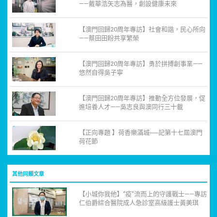
——戴華浩矢志為醫，創設健康未來
【澳門回歸20周年專訪】社會和諧，民心所向
——蔡田田盼共享繁榮
【澳門回歸20周年專訪】勇於拼搏創事業——
悠然自得吳子寧
【澳門回歸20周年專訪】推動全方位發展，促
進培養人才——吳志良與澳同行三十載
【正向專題 】荷香樂滿城──記第十七屆澳門
荷花節
其他同類文章
【小城你我他】“疫”流而上的守護戰士——專訪
仁伯爵綜合醫院成人急診室高級護士黃美琪