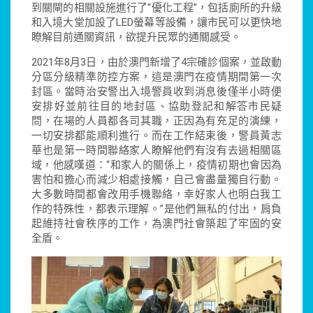
到關閘的相關設施進行了“優化工程”，包括廁所的升級
和入境大堂加設了LED螢幕等設備，讓市民可以更快地
瞭解目前通關資訊，欲提升民眾的通關感受。
2021年8月3日，由於澳門新增了4宗確診個案，並啟動
分區分級精準防控方案，這是澳門在疫情期間第一次
封區。當時治安警出入境警員收到消息後僅半小時便
安排好並前往目的地封區、協助登記和解答市民疑
問，在場的人員都各司其職，正因為有充足的演練，
一切安排都能順利進行。而在工作結束後，警員黃志
華也是第一時間聯絡家人瞭解他們有沒有去過相關區
域，他感嘆道：“和家人的關係上，疫情初期也會因為
害怕和擔心而減少相處接觸，自己會盡量獨自行動。
大多數時間都會改用手機聯絡，幸好家人也明白我工
作的特殊性，都表示理解。”是他們無私的付出，肩負
起維持社會秩序的工作，為澳門社會築起了牢固的安
全盾。