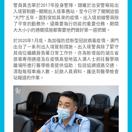
警員黃志華於2017年投身警隊，隸屬於治安警察局出
入境管制廳—關閘出入境事務站，至今已守了關閘這個
“大門”五年。面對突如其來的疫情，出入境前線警員除
了平常的勤務外，還需要執行防疫的重要任務，期間
大大小小的通關措施都需要他們做好第一道把關。
於2020年1月底，為加強防控新型冠狀病毒疫情，澳門
出台了一系列出入境管制措施。出入境警員除了緊守
其崗位繼續肩負著日常工作外，亦為新增設的湖北省
旅客專用通道及在疫情高發地區入澳人士前往醫學隔
離場所進行醫學檢查提供協助：包括協調道路交通、
清點每程車廂人數、記錄人員資料、護送到醫學檢查
站報道的作業。