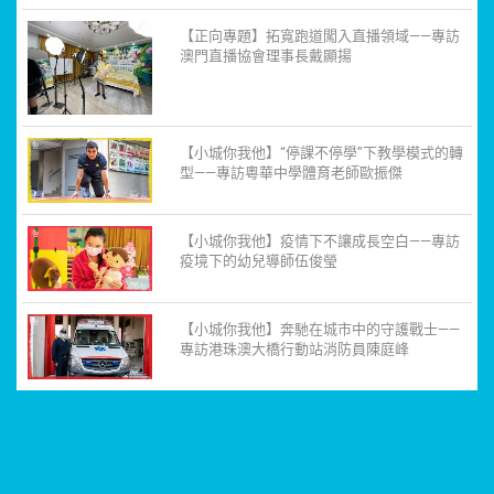
【正向專題】拓寬跑道闖入直播領域——專訪
澳門直播協會理事長戴顯揚
【小城你我他】“停課不停學”下教學模式的轉
型——專訪粵華中學體育老師歐振傑
【小城你我他】疫情下不讓成長空白——專訪
疫境下的幼兒導師伍俊瑩
【小城你我他】奔馳在城市中的守護戰士——
專訪港珠澳大橋行動站消防員陳庭峰