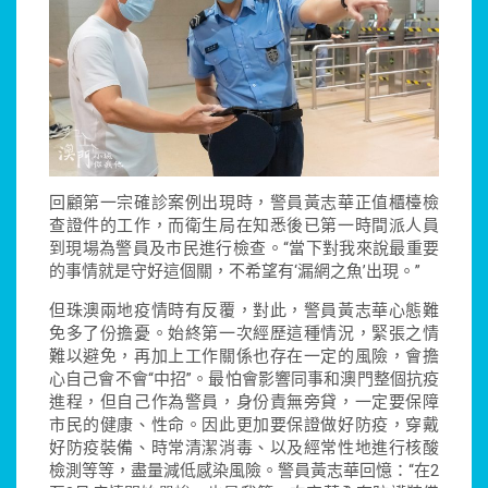
回顧第一宗確診案例出現時，警員黃志華正值櫃檯檢
查證件的工作，而衛生局在知悉後已第一時間派人員
到現場為警員及市民進行檢查。“當下對我來說最重要
的事情就是守好這個關，不希望有‘漏網之魚’出現。”
但珠澳兩地疫情時有反覆，對此，警員黃志華心態難
免多了份擔憂。始終第一次經歷這種情況，緊張之情
難以避免，再加上工作關係也存在一定的風險，會擔
心自己會不會“中招”。最怕會影響同事和澳門整個抗疫
進程，但自己作為警員，身份責無旁貸，一定要保障
市民的健康、性命。因此更加要保證做好防疫，穿戴
好防疫裝備、時常清潔消毒、以及經常性地進行核酸
檢測等等，盡量減低感染風險。警員黃志華回憶：“在2