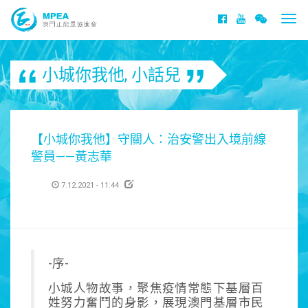
Togg
navi
小城你我他
,
小話兒
【小城你我他】守關人：治安警出入境前線
警員——黃志華
7.12.2021 - 11:44
-序-
小城人物故事，聚焦疫情常態下基層百
姓努力奮鬥的身影，展現澳門基層市民