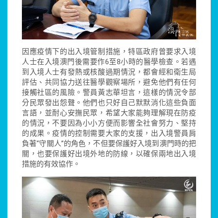
因應疫情下的出入境管制措施，特區政府曾要求入境
人士在入境澳門後需要作6至8小時的醫學檢查。若遇
到入境人士有發熱或核酸過期情況，都會經和衛生局
評估、共同協力送往醫學觀察場所，避免他們有任何
接觸社區的風險。警員黃志華坦言，這樣的情況令部
分民眾發出怨聲。他們也只好自己默默消化這些負面
言語，並耐心安撫民眾，希望大家能夠理解現在防疫
的情況，不要因為小小方便而影響全社會努力、堅持
的成果。疫情的控制需要大家的支援，出入境警員肩
負著“守關人”的角色，不但要保護好入境到澳門時的把
關，也要保護好出境外地的防線，以確保兩地出入境
措施的有效協作。