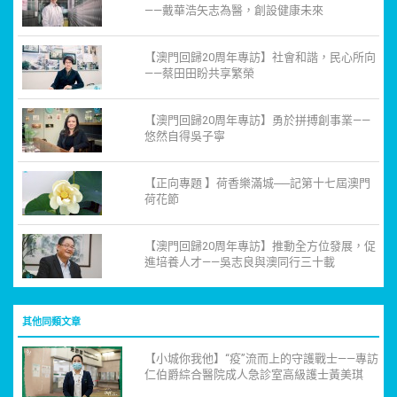
——戴華浩矢志為醫，創設健康未來
【澳門回歸20周年專訪】社會和諧，民心所向
——蔡田田盼共享繁榮
【澳門回歸20周年專訪】勇於拼搏創事業——
悠然自得吳子寧
【正向專題 】荷香樂滿城──記第十七屆澳門
荷花節
【澳門回歸20周年專訪】推動全方位發展，促
進培養人才——吳志良與澳同行三十載
其他同類文章
【小城你我他】“疫”流而上的守護戰士——專訪
仁伯爵綜合醫院成人急診室高級護士黃美琪