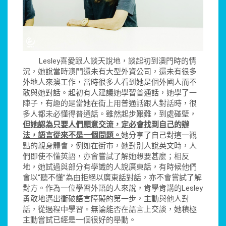
Lesley喜愛跟人談天說地，談起初到澳門時的情
況，她說當時澳門還未有大型外資公司，還未有很多
外地人來澳工作，當時很多人看到她是個外國人而不
敢與她對話。起初有人建議她學習普通話，她學了一
陣子，有趣的是當她在街上用普通話跟人對話時，很
多人都未必懂得普通話。雖然起步艱難，到處碰壁，
但她認為只要人們願意交流，定必會找到自己的辦
法，語言從來不是一個問題。
她分享了自己對這一觀
點的親身體會，例如在街市，她對別人說英文時，人
們即使不懂英語，亦會嘗試了解她想要甚麼；相反
地，她試過與部分有學識的人說廣東話，有時候他們
會以“聽不懂”為由拒絕以廣東話對話，亦不會嘗試了解
對方。作為一位學習外語的人來說，肯學肯講的Lesley
勇敢地邁出衝破語言障礙的第一步，主動與他人對
話，從過程中學習。無論能否在語言上交談，她積極
主動嘗試已經是一個很好的舉動。