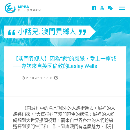
Togg
navi
小話兒
,
澳門異鄉人
【澳門異鄉人】因為“家”的感覺，愛上一座城
——專訪來自英國倫敦的Lesley Wells
28.10.2018 - 17:30
《圍城》中的名言“城外的人想衝進去，城裡的人
想逃出來。”大概描述了澳門現今的狀況：城裡的人紛
紛想到大世界擴闊視野，而來自世界各地的人們紛紛
選擇到澳門生活和工作。到底澳門有甚麼魅力，吸引