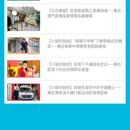
【正向專題】拓寬跑道闖入直播領域——專訪
澳門直播協會理事長戴顯揚
【小城你我他】“停課不停學”下教學模式的轉
型——專訪粵華中學體育老師歐振傑
【小城你我他】疫情下不讓成長空白——專訪
疫境下的幼兒導師伍俊瑩
【小城你我他】奔馳在城市中的守護戰士——
專訪港珠澳大橋行動站消防員陳庭峰