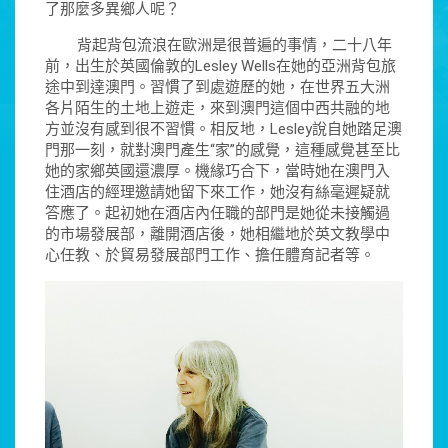
了那麼多異鄉人呢？
背起背包流浪在歐洲是很普遍的事情，二十八年
前，出生於英國倫敦的Lesley Wells在她的亞洲背包旅
途中到達澳門。習慣了到處遊歷的她，在世界五大洲
各片陌生的土地上遊走，來到澳門這個中西共融的地
方並沒有感到很不習慣。相反地，Lesley說自她踏足澳
門那一刻，就對澳門產生“家”的感覺，這種感覺甚至比
她的家鄉英國還濃厚。機緣巧合下，當時她在澳門入
住酒店的經理邀請她留下來工作，她沒有絲毫遲疑就
答應了。起初她在酒店內任職的部門是她從未接觸過
的市場發展部，離開酒店後，她相繼地於英文教學中
心任教、於貿易發展部門工作、擔任體育記者等。