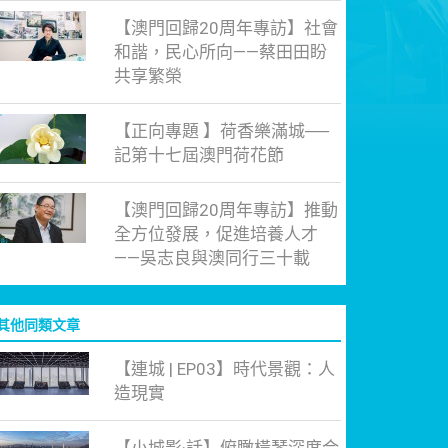
【澳門回歸20周年專訪】社會
和諧，民心所向——蔡田田盼
共享繁榮
【正向專題 】荷香樂滿城──
記第十七屆澳門荷花節
【澳門回歸20周年專訪】推動
全方位發展，促進培養人才
——吳志良與澳同行三十載
其他同類文章
【連城 | EP03】時代景觀：人
造現實