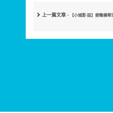
上一篇文章 -
【小城影·話】俯瞰橫琴