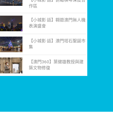
【小城影·話】俯瞰橫琴深度合
作區
【小城影·話】翱遊澳門無人機
表演盛會
【小城影·話】澳門塔石聖誕市
集
【澳門360】葉健雄教授與建
築文物修復