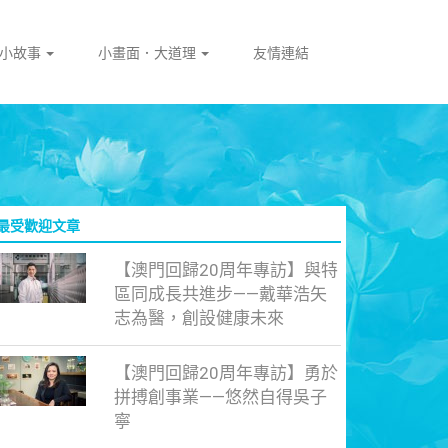
門小故事
小畫面．大道理
友情連結
最受歡迎文章
【澳門回歸20周年專訪】與特
區同成長共進步——戴華浩矢
志為醫，創設健康未來
【澳門回歸20周年專訪】勇於
拼搏創事業——悠然自得吳子
寧