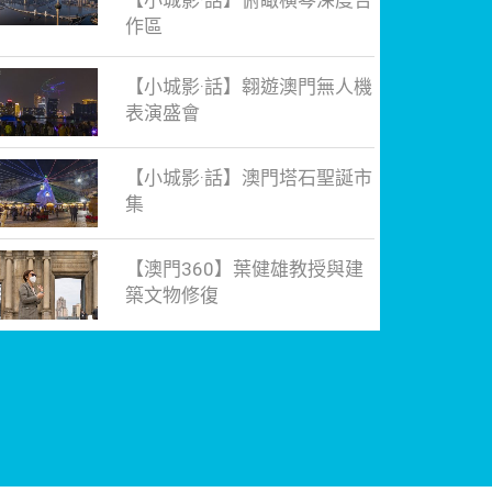
【小城影·話】俯瞰橫琴深度合
作區
【小城影·話】翱遊澳門無人機
表演盛會
【小城影·話】澳門塔石聖誕市
集
【澳門360】葉健雄教授與建
築文物修復