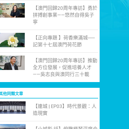
【澳門回歸20周年專訪】勇於
拼搏創事業——悠然自得吳子
寧
【正向專題 】荷香樂滿城──
記第十七屆澳門荷花節
【澳門回歸20周年專訪】推動
全方位發展，促進培養人才
——吳志良與澳同行三十載
其他同類文章
【連城 | EP03】時代景觀：人
造現實