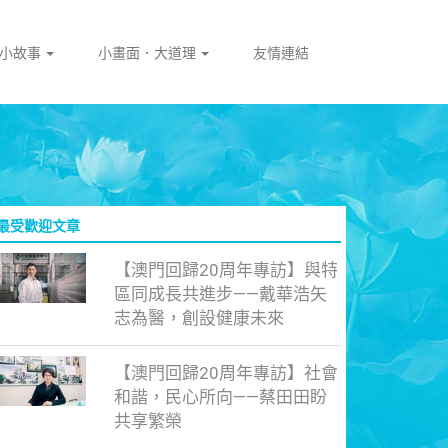
門小故事
小畫面．大道理
友情連結
最受歡迎文章
【澳門回歸20周年專訪】與特
區同成長共進步——戴華浩矢
志為醫，創設健康未來
【澳門回歸20周年專訪】社會
和諧，民心所向——蔡田田盼
共享繁榮