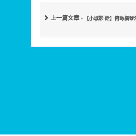
上一篇文章 -
【小城影·話】俯瞰橫琴