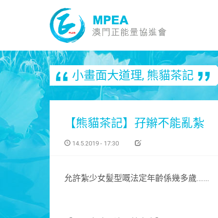
小畫面大道理
,
熊貓茶記
【熊貓茶記】孖辮不能亂紮
14.5.2019 - 17:30
允許紮少女髪型嘅法定年齡係幾多歲…….