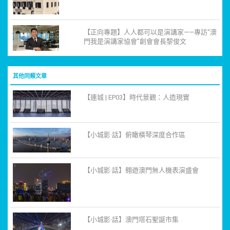
【正向專題】人人都可以是演講家——專訪“澳
門我是演講家協會”創會會長黎俊文
其他同類文章
【連城 | EP03】時代景觀：人造現實
【小城影·話】俯瞰橫琴深度合作區
【小城影·話】翱遊澳門無人機表演盛會
【小城影·話】澳門塔石聖誕市集