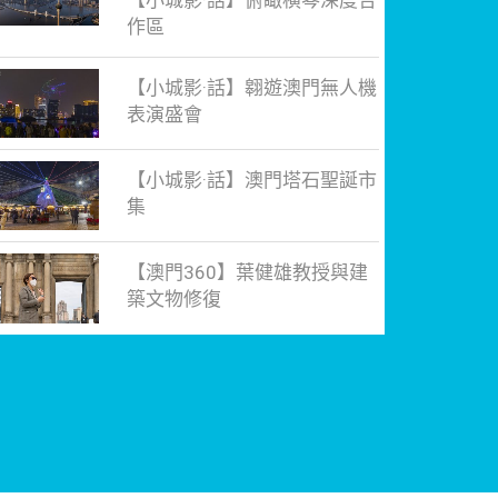
【小城影·話】俯瞰橫琴深度合
作區
【小城影·話】翱遊澳門無人機
表演盛會
【小城影·話】澳門塔石聖誕市
集
【澳門360】葉健雄教授與建
築文物修復