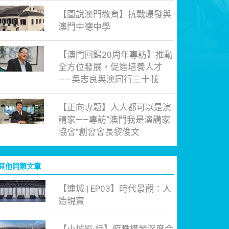
【圖說澳門教育】抗戰爆發與
澳門中德中學
【澳門回歸20周年專訪】推動
全方位發展，促進培養人才
——吳志良與澳同行三十載
【正向專題】人人都可以是演
講家——專訪“澳門我是演講家
協會”創會會長黎俊文
其他同類文章
【連城 | EP03】時代景觀：人
造現實