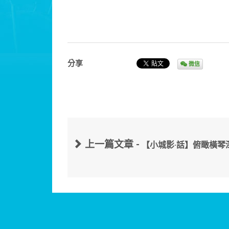
分享
微信
上一篇文章 -
【小城影·話】俯瞰橫琴