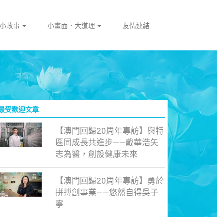
門小故事
小畫面．大道理
友情連結
最受歡迎文章
【澳門回歸20周年專訪】與特
區同成長共進步——戴華浩矢
志為醫，創設健康未來
【澳門回歸20周年專訪】勇於
拼搏創事業——悠然自得吳子
寧