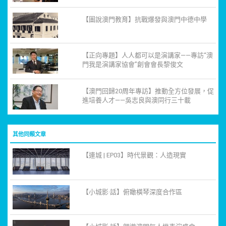
【圖說澳門教育】抗戰爆發與澳門中德中學
【正向專題】人人都可以是演講家——專訪“澳
門我是演講家協會”創會會長黎俊文
【澳門回歸20周年專訪】推動全方位發展，促
進培養人才——吳志良與澳同行三十載
其他同類文章
【連城 | EP03】時代景觀：人造現實
【小城影·話】俯瞰橫琴深度合作區