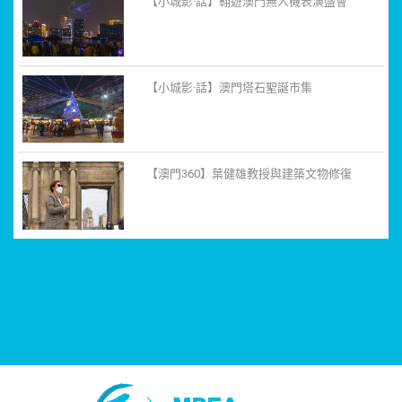
【小城影·話】翱遊澳門無人機表演盛會
【小城影·話】澳門塔石聖誕市集
【澳門360】葉健雄教授與建築文物修復