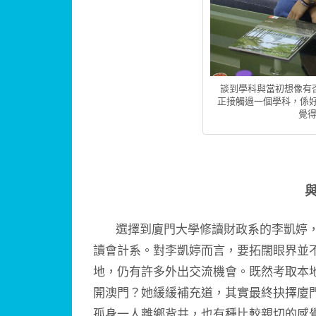
談到學科與當初想像有
正接觸過一個學科，係
覺得
選擇到廈門大學修讀財政系的李凱婷，
讀會計系。對李凱婷而言，要拓闊眼界並
地，仍有許多外出交流機會。既然考取本
開澳門？她緩緩補充道，其實最終抉擇廈
孤身一人離鄉背井，也有種比較親切的感