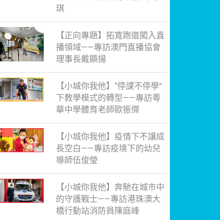
琪
【正向專題】拓寬跑道闖入直
播領域——專訪澳門直播協會
理事長戴顯揚
【小城你我他】“停課不停學”
下教學模式的轉型——專訪粵
華中學體育老師歐振傑
【小城你我他】疫情下不讓成
長空白——專訪疫境下的幼兒
導師伍俊瑩
【小城你我他】奔馳在城市中
的守護戰士——專訪港珠澳大
橋行動站消防員陳庭峰