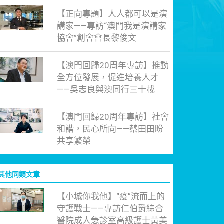
【正向專題】人人都可以是演
講家——專訪“澳門我是演講家
協會”創會會長黎俊文
【澳門回歸20周年專訪】推動
全方位發展，促進培養人才
——吳志良與澳同行三十載
【澳門回歸20周年專訪】社會
和諧，民心所向——蔡田田盼
共享繁榮
其他同類文章
【小城你我他】“疫”流而上的
守護戰士——專訪仁伯爵綜合
醫院成人急診室高級護士黃美