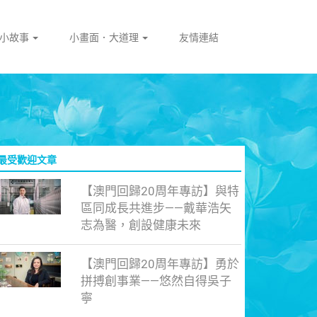
門小故事
小畫面．大道理
友情連結
最受歡迎文章
【澳門回歸20周年專訪】與特
區同成長共進步——戴華浩矢
志為醫，創設健康未來
【澳門回歸20周年專訪】勇於
拼搏創事業——悠然自得吳子
寧