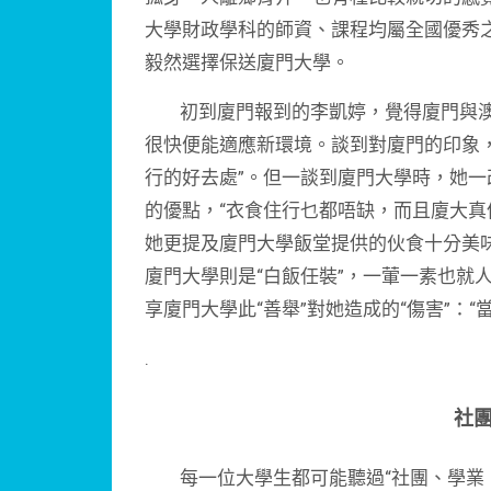
大學財政學科的師資、課程均屬全國優秀
毅然選擇保送廈門大學。
初到廈門報到的李凱婷，覺得廈門與澳門
很快便能適應新環境。談到對廈門的印象
行的好去處”。但一談到廈門大學時，她
的優點，“衣食住行乜都唔缺，而且廈大真
她更提及廈門大學飯堂提供的伙食十分美
廈門大學則是“白飯任裝”，一葷一素也就
享廈門大學此“善舉”對她造成的“傷害”：“
.
社
每一位大學生都可能聽過“社團、學業、