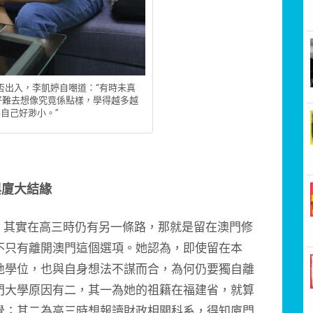
否出入，李凱婷自嘲道：“有時未真
好難去想像究竟係點樣，學得越多越
自己好渺小。”
與廈大結緣
其實在高三時仍有另一條路，那就是留在澳門修
不只有離開澳門這個選項。她認為，即使留在本
地學位，也與自身想法不謀而合，為何仍要獨自離
門大學原因有二，其一為她的祖籍在福建省，就算
覺；其二為高三時想報讀財政相關科系，得知廈門