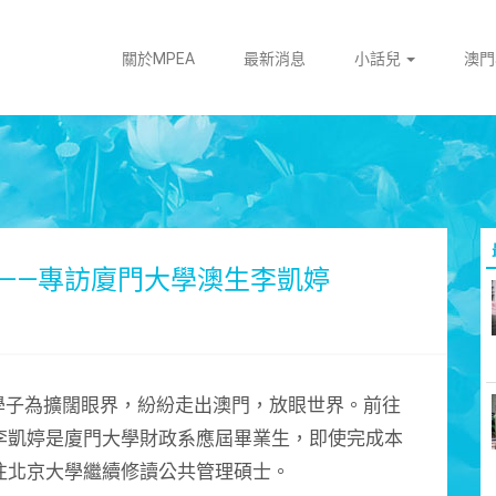
關於MPEA
最新消息
小話兒
澳
——專訪廈門大學澳生李凱婷
子為擴闊眼界，紛紛走出澳門，放眼世界。前往
李凱婷是廈門大學財政系應屆畢業生，即使完成本
往北京大學繼續修讀公共管理碩士。