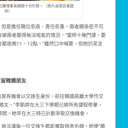
社團理事長期間十分忙碌。 （照片由受訪者提
供）
但是擔任職位愈高、責任愈重，兩者關係密不可
有被兩者壓得無法喘氣的情況，“當時十幾門課，要
都夜晚11、12點。”雖然口中喊累，但她仍笑言
大留韓識朋友
是有機會以交換生身份，前往韓國高麗大學作交
韓文。”李凱婷在大三下學期已將所有課程修畢，
時間，她早在大三時已計劃爭取交換機會。
法讓每一位交換生都能獲取宿舍名額，她便“膽