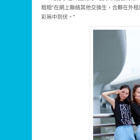
粗粗”在網上聯絡其他交換生，合夥在外租
彩無中到伏。”