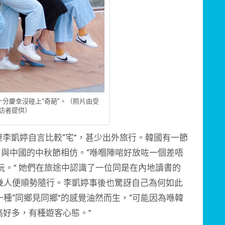
分慶幸沒碰上“奇葩”。（照片由受
訪者提供）
凱婷自言比較“宅”，甚少出外旅行。韓國有一節
，與中國的中秋節相仿。“喺嗰陣啱好放咗一個差唔
玩。” 她們在旅途中認識了一位同是在內地讀書的
幾人便順勢隨行。李凱婷事後也驚訝自己為何如此
種“同鄉見同鄉”的感覺油然而生，“可能因為喺韓
高好多，有種遊客心態。”