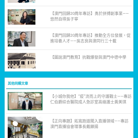
【澳門回歸20周年專訪】勇於拼搏創事業——
悠然自得吳子寧
【澳門回歸20周年專訪】推動全方位發展，促
進培養人才——吳志良與澳同行三十載
【圖說澳門教育】抗戰爆發與澳門中德中學
其他同類文章
【小城你我他】“疫”流而上的守護戰士——專訪
仁伯爵綜合醫院成人急診室高級護士黃美琪
【正向專題】拓寬跑道闖入直播領域——專訪
澳門直播協會理事長戴顯揚