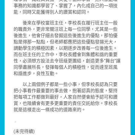
事務的知識都學習了、掌握了，內化成自己的一項技
能，同時又能獲得別人的讚賞和認同。
後來在學校當班主任，李校長在履行班主任一般
的職責外，更非常關注班上每一位同學，尤其是一些
後進生，他會仔細去發掘這些後進生的優點，那怕優
點是得那一點點，但老師都應把這些優點發揚光大，
調動學生的積極因素，以期逐步改善每一位後進生。
而在班主任的工作中，李校長體會到集體和諧的重要
性，必須想方設法去令班級更團結，創造更多“舞台”讓
同學盡展所長，發揮每個人的積極性，從而達至班風
和諧進步，良性互動。
以上兩個例子都是一些小事，但李校長認為只要
把小事看作最重要的事去做，抱著認真的態度，堅持
把每項工作都做到最好，人家自然便會給予認可和讚
賞，也陸續會有更多更重要的責任交託給你。李校長
就是這樣走出一條成功的道路來的。
.
(未完待續)