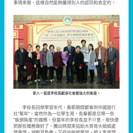
事情來做，這樣自然能夠獲得別人的認同和肯定的。
家人一直是李校長獻身社會最強大的後盾。
李校長回想學習年代，春節期間都會到中國旅行
社“幫年”。當然作為一位學生哥，長輩都是交帶一些
“執頭執尾”的雜務，但當年的李校長並不介意，很快便
把那些雜務做好了，騰出時間來協助大哥哥大姐姐處
理事情，減輕其負擔，又從中偷師學習，把人家處理