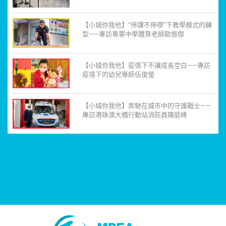
【小城你我他】“停課不停學”下教學模式的轉
型——專訪粵華中學體育老師歐振傑
【小城你我他】疫情下不讓成長空白——專訪
疫境下的幼兒導師伍俊瑩
【小城你我他】奔馳在城市中的守護戰士——
專訪港珠澳大橋行動站消防員陳庭峰