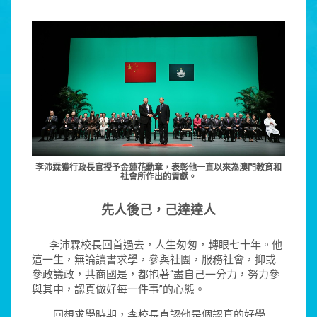
李沛霖獲行政長官授予金蓮花勳章，表彰他一直以來為澳門教育和
社會所作出的貢獻。
先人後己，己達達人
李沛霖校長回首過去，人生匆匆，轉眼七十年。他
這一生，無論讀書求學，參與社團，服務社會，抑或
參政議政，共商國是，都抱著“盡自己一分力，努力參
與其中，認真做好每一件事”的心態。
回想求學時期，李校長直認他是個認真的好學