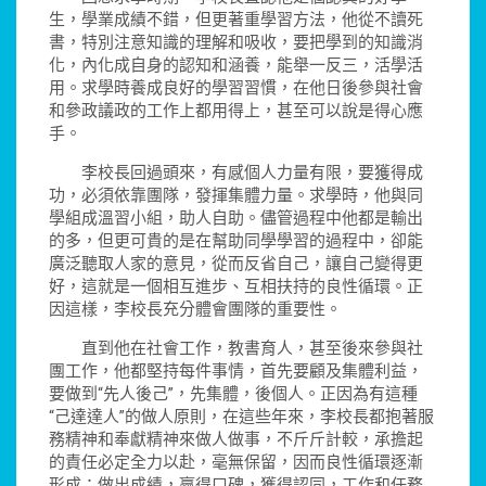
生，學業成績不錯，但更著重學習方法，他從不讀死
書，特別注意知識的理解和吸收，要把學到的知識消
化，內化成自身的認知和涵養，能舉一反三，活學活
用。求學時養成良好的學習習慣，在他日後參與社會
和參政議政的工作上都用得上，甚至可以說是得心應
手。
李校長回過頭來，有感個人力量有限，要獲得成
功，必須依靠團隊，發揮集體力量。求學時，他與同
學組成溫習小組，助人自助。儘管過程中他都是輸出
的多，但更可貴的是在幫助同學學習的過程中，卻能
廣泛聽取人家的意見，從而反省自己，讓自己變得更
好，這就是一個相互進步、互相扶持的良性循環。正
因這樣，李校長充分體會團隊的重要性。
直到他在社會工作，教書育人，甚至後來參與社
團工作，他都堅持每件事情，首先要顧及集體利益，
要做到“先人後己”，先集體，後個人。正因為有這種
“己達達人”的做人原則，在這些年來，李校長都抱著服
務精神和奉獻精神來做人做事，不斤斤計較，承擔起
的責任必定全力以赴，毫無保留，因而良性循環逐漸
形成：做出成績，贏得口碑，獲得認同，工作和任務