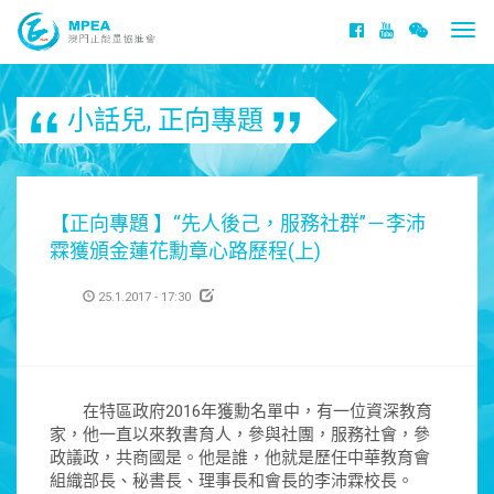
Togg
navi
小話兒
,
正向專題
【正向專題 】“先人後己，服務社群”－李沛
霖獲頒金蓮花勳章心路歷程(上)
25.1.2017 - 17:30
在特區政府2016年獲勳名單中，有一位資深教育
家，他一直以來教書育人，參與社團，服務社會，參
政議政，共商國是。他是誰，他就是歷任中華教育會
組織部長、秘書長、理事長和會長的李沛霖校長。