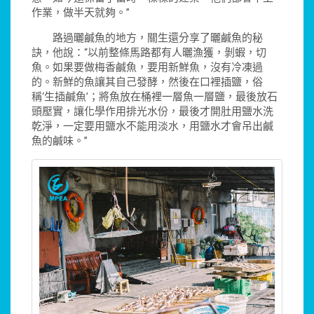
作業，做半天就夠。”
路過曬鹹魚的地方，關生還分享了曬鹹魚的秘
訣，他說：“以前整條馬路都有人曬漁獲，剝蝦，切
魚。如果要做梅香鹹魚，要用新鮮魚，沒有冷凍過
的。新鮮的魚讓其自己發酵，然後在口裡插鹽，俗
稱‘生插鹹魚’；將魚放在桶裡一層魚一層鹽，最後放石
頭壓實，讓化學作用排光水份，最後才開肚用鹽水洗
乾淨，一定要用鹽水不能用淡水，用鹽水才會吊出鹹
魚的鹹味。”