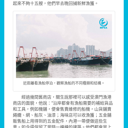
起來不夠十五艘，他們早去晚回捕新鮮漁獲。
近距離看漁船停泊，觀察漁船的不同種類和結構。
經過幾間舊商店，關生說那裡可以感受澳門漁港
商店的面貌，他說：“沿岸都會有漁船需要的補給貨品
和工具，例如機舖，便會售賣維修的船機，山貨舖賣
繩纜、網、船灰、油漆；海味店可以收漁獲；五金舖
販售船上用得到的五金配件，內港一帶便做這些生
意。如今還保留了當時一棟棟的建築。他們都會早上