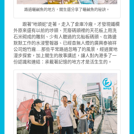
路過曬鹹魚的地方，關生還分享了曬鹹魚的秘訣。
跟著“地頭蛇”走著，走入了倉庫冷廠，才發現鐵欄
外原來還有以前的埗頭、荒廢碼頭裡的天花板上用洗
石米砌成的雕刻、少有人聽過的北舢板碼頭、在路邊
默默工作的水浸警報器、已經杳無人煙的廣興泰禎祥
公司炮竹廠……那些平常路過忽略了的風景，經過實地
漫步探索，加上關生的故事講述，讓人對內港多了一
份認識和連結：承載著記憶的地方才是活生生的。