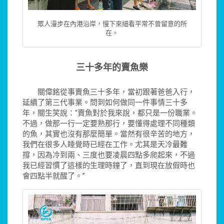
眾人漫步在內港沿岸，慢下來細看平常不曾留意的所
在。
三十多年的賣魚樂
關偉銘從事賣魚三十多年，當初跟著爸爸入行，
延續了第三代事業。問到如何做同一件事情三十多
年，關生笑說：“賣魚對於我來說，都只是一份職業。
不過，做那一行一定要熟那行，要懂得處理不同種類
的魚，其實也沒有那麼簡單。當然有很辛苦的地方，
我們在很多人睡覺時已經在工作。尤其是天冷最難
撐，因為冷到兩、三度也要凌晨四點多爬起來，不過
我已經習慣了這樣的生理時鐘了，直到現在放假時也
會四點半就醒了。”