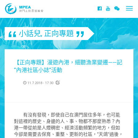
Togg
navi
小話兒
,
正向專題
【正向專題】漫遊內港，細聽漁業變遷——記
“內港社區小誌”活動
11.7.2018 - 17:30
有沒有發現，即使自己在澳門居住多年，也可能
對這裡的歷史、身邊的人、事、物都不那麼熟悉？內
港一帶從前是人煙稠密、經濟活動頻繁的地方，但如
今卻是需要去保育、重整、更新的社區，“天鴿”過後，