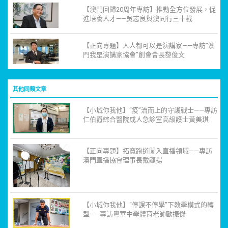
【澳門回歸20周年專訪】推動全方位發展，促
進培養人才——吳志良與澳同行三十載
【正向專題】人人都可以是演講家——專訪“澳
門我是演講家協會”創會會長黎俊文
其他同類文章
【小城你我他】“疫”流而上的守護戰士——專訪
仁伯爵綜合醫院成人急診室高級護士黃美琪
【正向專題】拓寬跑道闖入直播領域——專訪
澳門直播協會理事長戴顯揚
【小城你我他】“停課不停學”下教學模式的轉
型——專訪粵華中學體育老師歐振傑