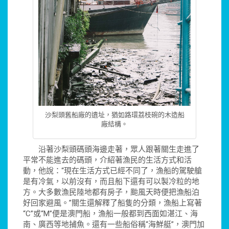
沙梨頭舊船廠的遺址，猶如路環荔枝碗的木造船
廠結構。
沿著沙梨頭碼頭海邊走著，眾人跟著關生走進了
平常不能進去的碼頭，介紹著漁民的生活方式和活
動，他說：“現在生活方式已經不同了，漁船的駕駛艙
是有冷氣，以前沒有，而且船下還有可以製冷粒的地
方。大多數漁民陸地都有房子，颱風天時便把漁船泊
好回家避風。”關生還解釋了船隻的分類，漁船上寫著
“C”或“M”便是澳門船，漁船一般都到西面如湛江、海
南、廣西等地捕魚。還有一些船俗稱“海鮮艇”，澳門加