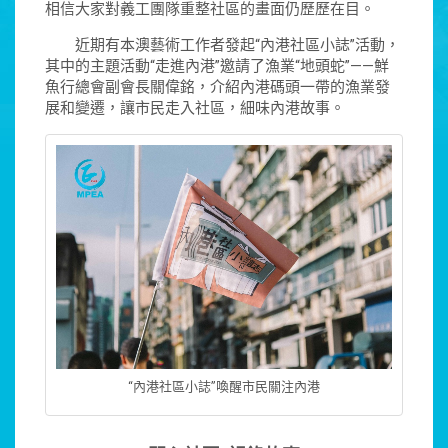
相信大家對義工團隊重整社區的畫面仍歷歷在目。
近期有本澳藝術工作者發起“內港社區小誌”活動，
其中的主題活動“走進內港”邀請了漁業“地頭蛇”——鮮
魚行總會副會長關偉銘，介紹內港碼頭一帶的漁業發
展和變遷，讓市民走入社區，細味內港故事。
“內港社區小誌”喚醒市民關注內港