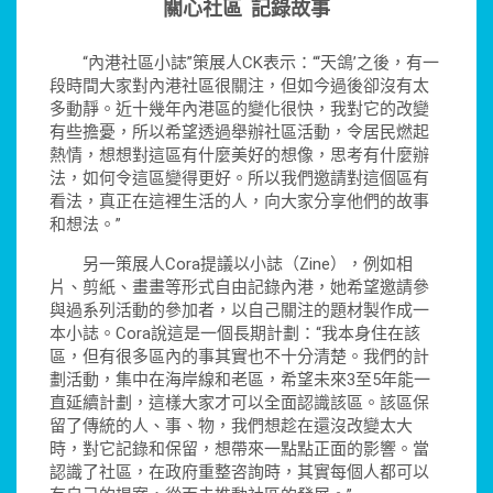
關心社區 記錄故事
“內港社區小誌”策展人CK表示：“‘天鴿’之後，有一
段時間大家對內港社區很關注，但如今過後卻沒有太
多動靜。近十幾年內港區的變化很快，我對它的改變
有些擔憂，所以希望透過舉辦社區活動，令居民燃起
熱情，想想對這區有什麼美好的想像，思考有什麼辦
法，如何令這區變得更好。所以我們邀請對這個區有
看法，真正在這裡生活的人，向大家分享他們的故事
和想法。”
另一策展人Cora提議以小誌（Zine），例如相
片、剪紙、畫畫等形式自由記錄內港，她希望邀請參
與過系列活動的參加者，以自己關注的題材製作成一
本小誌。Cora說這是一個長期計劃：“我本身住在該
區，但有很多區內的事其實也不十分清楚。我們的計
劃活動，集中在海岸線和老區，希望未來3至5年能一
直延續計劃，這樣大家才可以全面認識該區。該區保
留了傳統的人、事、物，我們想趁在還沒改變太大
時，對它記錄和保留，想帶來一點點正面的影響。當
認識了社區，在政府重整咨詢時，其實每個人都可以