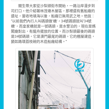
關生帶大家從沙梨頭街市開始，一路沿岸漫步到
司打口。他介紹著林茂塘木屋區，那裡還有舊船廠的
遺址，當收地填海以後，船廠已無用武之地。他說：
“以前我們內行人叫碼頭做‘橋’，34號碼頭就叫‘34號
橋’，而皇家橋就是一號碼頭，是水警泊的，現在是媽
閣廟對出，有龍舟擺放的位置。而沙梨頭最後的碼頭
是34號碼頭，它是澳門最尾的碼頭，它的棚屋建造，
猶如路環荔枝碗的木造船廠結構。”