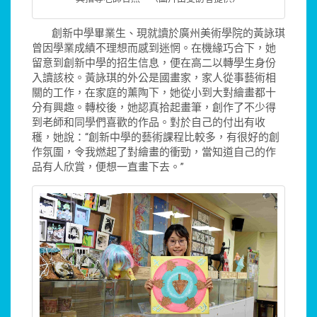
創新中學畢業生、現就讀於廣州美術學院的黃詠琪
曾因學業成績不理想而感到迷惘。在機緣巧合下，她
留意到創新中學的招生信息，便在高二以轉學生身份
入讀該校。黃詠琪的外公是國畫家，家人從事藝術相
關的工作，在家庭的薰陶下，她從小到大對繪畫都十
分有興趣。轉校後，她認真拾起畫筆，創作了不少得
到老師和同學們喜歡的作品。對於自己的付出有收
穫，她說：“創新中學的藝術課程比較多，有很好的創
作氛圍，令我燃起了對繪畫的衝勁，當知道自己的作
品有人欣賞，便想一直畫下去。”