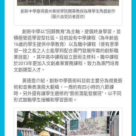
創新中學邀得廣州美術學院魏華教授指導學生陶藝創作
（圖片由受訪者提供）
創新中學以“回歸教育”為主軸，提倡終身學習，並
積極營造學習型社區。目前設有中學課程（為年齡逾
16歲的學生提供中學教育）以及職中課程（使有意學
習一技之長之人士能學到配合澳門發展所需的創新職
業技能），其中高中課程設立藝術主修科，職中課程
於2013年更加入文創產業實務課程，致力為澳門培育
文創類型人才。
黃德恩介紹，創新中學藝術科目前主要分為視覺藝
術和音樂表演兩大範疇，一周約有四小時的八節課
時，另外還有讓學生選修的“藝術潛能發展班”，以不同
形式鼓勵學生接觸和學習藝術。