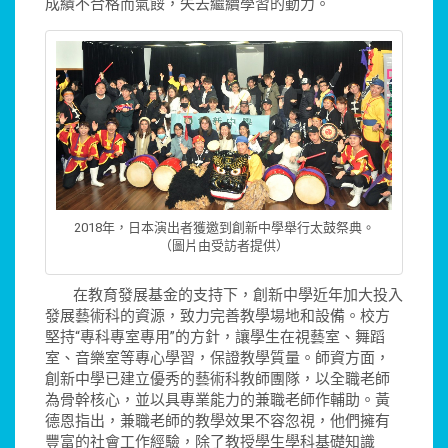
成績不合格而氣餒，失去繼續學習的動力。
2018年，日本演出者獲邀到創新中學舉行太鼓祭典。
（圖片由受訪者提供）
在教育發展基金的支持下，創新中學近年加大投入
發展藝術科的資源，致力完善教學場地和設備。校方
堅持“專科專室專用”的方針，讓學生在視藝室、舞蹈
室、音樂室等專心學習，保證教學質量。師資方面，
創新中學已建立優秀的藝術科教師團隊，以全職老師
為骨幹核心，並以具專業能力的兼職老師作輔助。黃
德恩指出，兼職老師的教學效果不容忽視，他們擁有
豐富的社會工作經驗，除了教授學生學科基礎知識