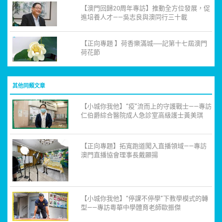
【澳門回歸20周年專訪】推動全方位發展，促
進培養人才——吳志良與澳同行三十載
【正向專題 】荷香樂滿城──記第十七屆澳門
荷花節
其他同類文章
【小城你我他】“疫”流而上的守護戰士——專訪
仁伯爵綜合醫院成人急診室高級護士黃美琪
【正向專題】拓寬跑道闖入直播領域——專訪
澳門直播協會理事長戴顯揚
【小城你我他】“停課不停學”下教學模式的轉
型——專訪粵華中學體育老師歐振傑