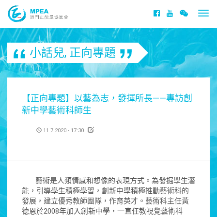
Togg
navi
小話兒
,
正向專題
【正向專題】以藝為志，發揮所長——專訪創
新中學藝術科師生
11.7.2020 - 17:30
藝術是人類情感和想像的表現方式。為發掘學生潛
能，引導學生積極學習，創新中學積極推動藝術科的
發展，建立優秀教師團隊，作育英才。藝術科主任黃
德恩於2008年加入創新中學，一直任教視覺藝術科