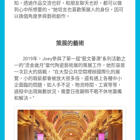
知，透過作品交流也好，和朋友聊天也好，都可以做
到心中所想要的。”她坦言也喜歡策展人的身份，因可
以換個角度參與藝術創作。
策展的藝術
2019年，Joey參與了第一屆“藝文薈澳”系列活動之
一的“流金歲月”當代陶瓷藝術展的策展工作，她形容是
一次巨大的挑戰， “在大型公共空間裡辦國際化的展
覽，小的瑕疵都會被放大很多倍，還有遇上各種中小
企面臨的問題，如人手不足、物流時間、工資等等，
過程中出現無數狀況，需要日夜顛倒不眠不休地籌備
和解決。”