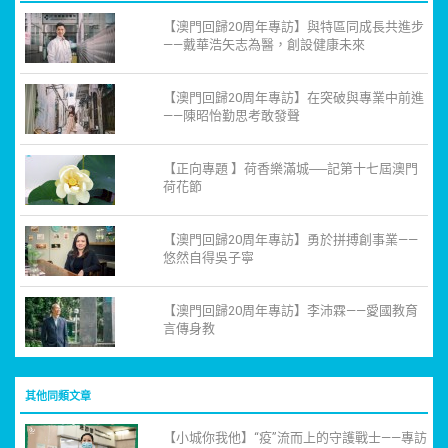
【澳門回歸20周年專訪】與特區同成長共進步
——戴華浩矢志為醫，創設健康未來
【澳門回歸20周年專訪】在突破與專業中前進
——陳昭怡勤思考敢發聲
【正向專題 】荷香樂滿城──記第十七屆澳門
荷花節
【澳門回歸20周年專訪】勇於拼搏創事業——
悠然自得吳子寧
【澳門回歸20周年專訪】李沛霖——愛國教育
言傳身教
其他同類文章
【小城你我他】“疫”流而上的守護戰士——專訪