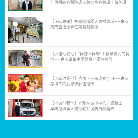
仁伯爵綜合醫院成人急診室高級護士黃美琪
【正向專題】拓寬跑道闖入直播領域——專訪
澳門直播協會理事長戴顯揚
【小城你我他】“停課不停學”下教學模式的轉
型——專訪粵華中學體育老師歐振傑
【小城你我他】疫情下不讓成長空白——專訪
疫境下的幼兒導師伍俊瑩
【小城你我他】奔馳在城市中的守護戰士——
專訪港珠澳大橋行動站消防員陳庭峰