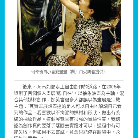
何仲儀自小喜愛畫畫（圖片由受訪者提供）
後來，Joey如願走上自由創作的道路，在2005年
舉辦了首個個人畫展“觀·自在”，以抽象油畫為主軸，混
合其他媒材創作。她笑言很多人都誤以為畫展是宗教
主題：“其實畫展想表達的是人可以自由地解讀自己看
到的作品。我喜歡以不拘泥的媒材和形狀，做出有系
統的抽象作品。這個展覽具有很強的實驗性質。我總
認為創作真的要落手落腳去實踐才可以，過程中有可
能失敗，但如果不去嘗試，意念只能停在腦袋中，永