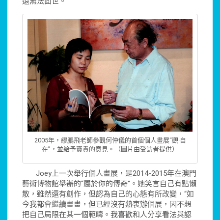
遠無法面世。”
2005年，繆鵬飛老師參觀何仲儀的首個個人畫展“觀·自
在”，並給予寶貴的意見。（圖片由受訪者提供）
Joey上一次舉行個人畫展，是2014-2015年在澳門
藝術博物館舉辦的“屬於你的傳奇”。她笑言自己有點懶
散，雖然還有創作，但認為自己的心態有所改變，“如
今我都會繼續畫畫，但已經沒有熱衷辦個展，因不想
把自己局限在某一個範疇。我喜歡和人分享看法與認