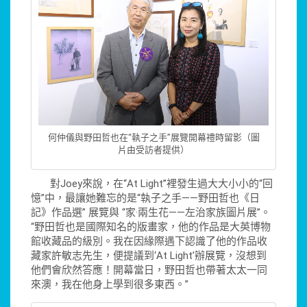
何仲儀與野田哲也在“執子之手”展覽開幕禮時留影（圖
片由受訪者提供）
對Joey來說，在“At Light”裡發生過大大小小的“回
憶”中，最讓她難忘的是“執子之手——野田哲也《日
記》作品選” 展覽與 “家·兩生花——左治家族圖片展”。
“野田哲也是國際知名的版畫家，他的作品是大英博物
館收藏品的級別。我在因緣際遇下認識了他的作品收
藏家許敏志先生，便提議到‘At Light’辦展覽，沒想到
他們會欣然答應！開幕當日，野田哲也帶著太太一同
來澳，我在他身上學到很多東西。”