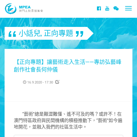
Togg
navi
小話兒
,
正向專題
【正向專題】讓藝術走入生活——專訪弘藝峰
創作社會長何仲儀
16.9.2020 - 17:30
“藝術”總是艱澀難懂、遙不可及的嗎？或許不！在
澳門特區政府與民間機構的積極推動下，“藝術”如今遍
地開花，並融入我們的社區生活中。