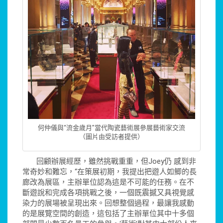
何仲儀與“流金歲月”當代陶瓷藝術展參展藝術家交流
（圖片由受訪者提供）
回顧辦展經歷，雖然挑戰重重，但Joey仍 感到非
常奇妙和難忘，“在策展初期，我提出把遊人如鯽的長
廊改為展區，主辦單位認為這是不可能的任務。在不
斷遊說和完成各項挑戰之後，一個既震撼又具視覺感
染力的展場被呈現出來。回想整個過程，最讓我感動
的是展覽空間的創造，這包括了主辦單位其中十多個