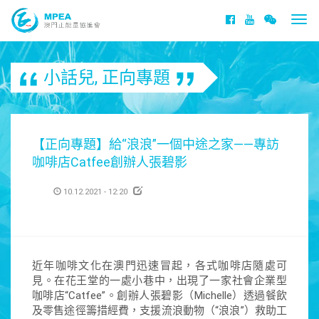
Togg
navi
小話兒
,
正向專題
【正向專題】給“浪浪”一個中途之家——專訪
咖啡店Catfee創辦人張碧影
10.12.2021 - 12:20
近年咖啡文化在澳門迅速冒起，各式咖啡店隨處可
見。在花王堂的一處小巷中，出現了一家社會企業型
咖啡店“Catfee”。創辦人張碧影（Michelle）透過餐飲
及零售途徑籌措經費，支援流浪動物（“浪浪”）救助工