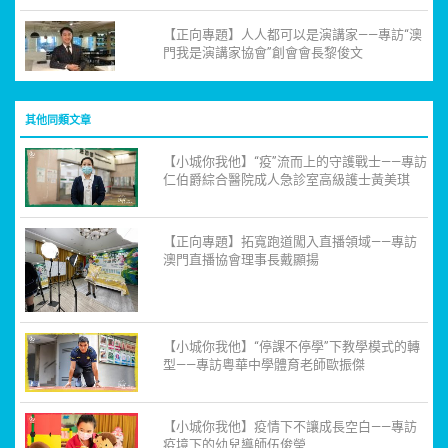
【正向專題】人人都可以是演講家——專訪“澳
門我是演講家協會”創會會長黎俊文
其他同類文章
【小城你我他】“疫”流而上的守護戰士——專訪
仁伯爵綜合醫院成人急診室高級護士黃美琪
【正向專題】拓寬跑道闖入直播領域——專訪
澳門直播協會理事長戴顯揚
【小城你我他】“停課不停學”下教學模式的轉
型——專訪粵華中學體育老師歐振傑
【小城你我他】疫情下不讓成長空白——專訪
疫境下的幼兒導師伍俊瑩