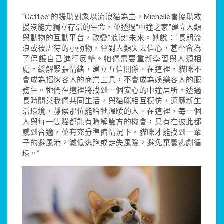
“Catfee”的援助對象以流浪貓為主，Michelle會協助救
援沒能力獨立存活的生命，並透過“中途之家”建立人類
與動物的互動平台，改變“浪浪”未來。她說：“長期流
浪或被虐待的小動物，會對人類失去信心，甚至會為
了保護自己進行反擊。牠們需要重新學習與人類相
處，緩解緊張情緒，建立互信關係。在這裡，貓咪不
會成為招徠客人的商業工具，不會成為娛樂客人的服
務生。牠們在這裡將找到一個安心的中途居所，透過
長時間與我們共同生活，與貓咪相互模仿，適應新生
活環境，靜候那位能給牠溫暖的人。在這裡，每一個
人與每一隻貓都能有瞭解雙方的機會，只有在彼此都
感到合適，並有充分準備情況下，貓咪才能找到一輩
子的避風港，減低逃跑或走失風險，避免棄養悲劇循
環。”