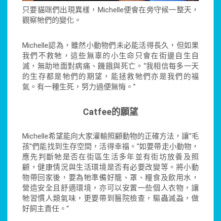
只要貓咪們出現異樣，Michelle便會在旁守候一整天，
觀察牠們的變化。
Michelle認為，雖然小動物們未必能活得長久，但如果
我們不救牠，這些無辜的小生命只會在街邊自生自
滅，無助地面對病痛、饑餓與死亡。“我相信每多一天
的生存都是牠們的期望，能拯救牠們亦是我們的福
氣。有一種生死，努力過便無悔。”
Catfee
的願望
Michelle希望能向大家灌輸照顧動物的正確方法，讓“毛
孩”們能找到生存空間，活得幸福。“如要帶走小動物，
應先判斷牠是否在街區生活多年並有街坊放養及照
顧，健康情況與生活環境是否有必要改變等。將小動
物帶回家後，要為牠準備好籠、罩、糧食及飲用水，
營造安全且舒適環境，亦可以安置一些個人衣物，讓
牠習慣人類氣味，更要帶到醫院檢查，驅蟲滅蝨，做
好飼主責任。”