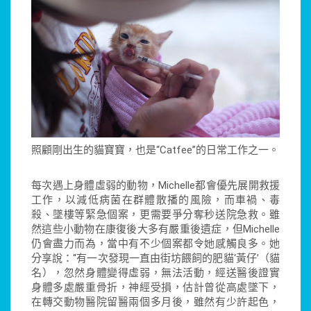
照顧剛出生的貓寶寶，也是“Catfee”的日常工作之一。
每次遇上身體虛弱的動物，Michelle都會優先展開救援
工作，以減低病菌在群體散播的風險，而車禍、毒
殺、墜樓等緊急個案，更需要爭分奪秒送院急救。雖
然這些小動物在康復後大多有嚴重後遺症，但Michelle
仍會盡力而為，當中有不少個案都令她感觸良多。她
分享說：“有一次發現一直由街坊餵飼的肥貓‘黃仔’（貓
名），忽然身體變得虛弱，無法活動，經送醫後證實
身體多處嚴重骨折，神經受損，估計曾從高處墜下，
在轉交動物醫院留醫兩個多月後，雖然有少許起色，