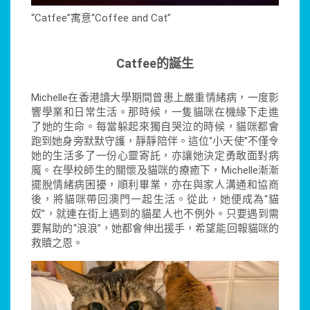
“Catfee”寓意“Coffee and Cat”
Catfee
的誕生
Michelle在香港讀大學期間曾患上嚴重情緒病，一度影
響學業和日常生活。那時候，一隻貓咪在機緣下走進
了她的生命。每當躲起來獨自哭泣的時候，貓咪都會
跑到她身旁默默守護，靜靜陪伴。這位“小天使”不僅令
她的生活多了一份心靈寄託，亦讓她決定勇敢面對病
魔。在學校師生的關懷及貓咪的療癒下，Michelle漸漸
擺脫情緒病困擾，順利畢業，亦在與家人溝通和協商
後，將貓咪帶回澳門一起生活。從此，她便成為“貓
奴”，就連在街上遇到的貓星人也不例外。只要遇到需
要幫助的“浪浪”，她都會伸出援手，希望能回報貓咪的
救贖之恩。