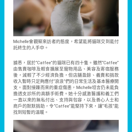
Michelle會觀察來訪者的態度，希望能將貓咪交到能付
託終生的人手中。
據悉，居於“Catfee”的貓咪已有四十隻。雖然“Catfee”
由售賣咖啡及輕食擴展至寵物用品、美容及寄宿服務
後，減輕了不少經濟負擔，但店舖盈餘、義賣和捐款
收入暫時只足夠應付“浪浪”們的日常生活及基本醫療開
支。面對接踵而來的重症傷患，Michelle坦言仍未能負
擔透支診所的高額手術費。她十分感激醫護和義工們
一直以來的無私付出、支持與包容，以及善心人士和
商戶的默默捐助，令“Catfee”能堅持下來，讓“毛孩”能
找到短暫的溫暖。