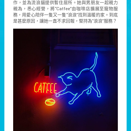
作，並為流浪貓提供暫住居所。她與男朋友一起親力
親為，悉心經營，將“Catfee”由咖啡店擴展至寵物服
務，用愛心陪伴一隻又一隻“浪浪”找到溫暖的家。到底
是甚麼原因，讓她一直不求回報，堅持為“浪浪”服務？