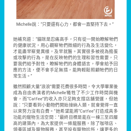
Michelle說：“只要還有心力，都會一直堅持下去。”
她補充道：“貓咪是忍痛高手，只有從一開始瞭解牠們
的健康狀況，用心觀察牠們微細的行為及生活變化，
才能盡早察覺異樣，及早就醫。其實很多被視為搗蛋
或攻擊的行為，是在反映牠們的生理和習性需要，只
要我們給予耐性，瞭解牠們的身體語言，學會給予回
應的方法，便不會手足無措，能夠輕鬆照顧牠們的日
常生活。”
雖然照顧大量“浪浪”需要花費很多時間，令大學畢業後
成為自由表演者的Michelle犧牲了不少工作時間與機
會，而“Catfee”的收入亦只足夠支撐店舖營運，但她
說：“只要看到小動物們開始接納人類，就會覺得一直
以來努力沒有白費。”她希望能將“Catfee”打造成具多
功能的寵物生活空間：“最終目標是能在一棟三至四層
高的建築內，為大家提供一條龍服務，除了咖啡店、
領養區域及寵物服務，甚至設有寵物診所，讓更多的