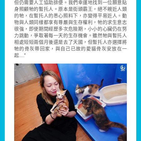
但仍需要人工協助排便。我們幸運地找到一位願意貼
身照顧牠的暫托人。原本是街頭霸王，絕不親近人類
的牠，在暫托人的悉心照料下，亦變得平易近人。動
物與人類同樣都享有尊嚴與生存權利，牠的求生意志
很強，即使期間經歷多次危險期，小小的心臟仍在努
力跳動，爭取著每一天的生存機會。雖然牠與暫托人
相處短短兩個月後還是去了天國，但暫托人亦選擇將
牠的骨灰帶回家，與自己已故的愛貓骨灰安放在一
起……”