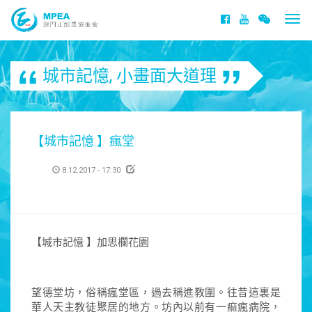
Togg
navi
城市記憶
,
小畫面大道理
【城市記憶 】瘋堂
8.12.2017 - 17:30
【城市記憶 】加思欄花園
望德堂坊，俗稱瘋堂區，過去稱進教圍。往昔這裏是
華人天主教徒聚居的地方。坊內以前有一痲瘋病院，