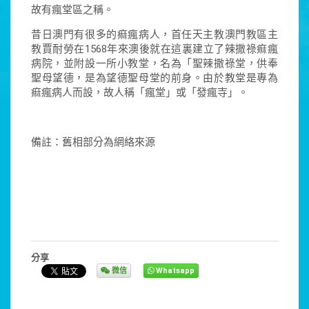
故有瘋堂區之稱。
昔日澳門有很多的痲瘋病人，首任天主教澳門教區主
教賈耐勞在1568年來澳後就在這裏建立了辣撒祿痲瘋
病院，並附設一所小教堂，名為「聖辣撒祿堂，供奉
聖母望德，是為望德聖母堂的前身。由於教堂是專為
痲瘋病人而設，故人稱「瘋堂」或「發瘋寺」。
備註：舊相部分為網絡來源
分享
微信
Whatsapp