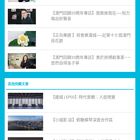
【澳門回歸20周年專訪】我歌故我在──倪力
唱出好聲音
【正向專題 】荷香樂滿城──記第十七屆澳門
荷花節
【澳門回歸20周年專訪】勇於拼搏創事業——
悠然自得吳子寧
其他同類文章
【連城 | EP03】時代景觀：人造現實
【小城影·話】俯瞰橫琴深度合作區