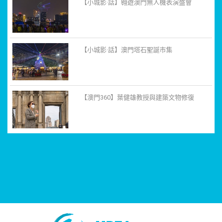
【小城影·話】翱遊澳門無人機表演盛會
【小城影·話】澳門塔石聖誕市集
【澳門360】葉健雄教授與建築文物修復