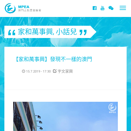
Togg
navi
家和萬事興
,
小話兒
【家和萬事興】發現不一樣的澳門
宇文家興
15.7.2019 - 17:30