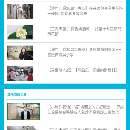
【澳門回歸20周年專訪】在突破與專業中前進
——陳昭怡勤思考敢發聲
【正向專題 】荷香樂滿城──記第十七屆澳門
荷花節
【澳門回歸20周年專訪】勇於拼搏創事業——
悠然自得吳子寧
【異鄉旅人記】【陳函思．從紐約到農村】
其他同類文章
【小城你我他】“疫”流而上的守護戰士——專訪
仁伯爵綜合醫院成人急診室高級護士黃美琪