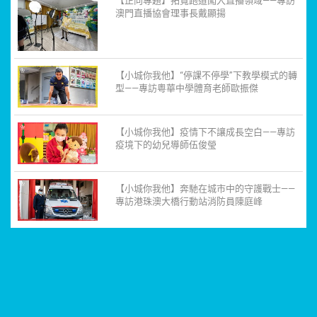
【正向專題】拓寬跑道闖入直播領域——專訪
澳門直播協會理事長戴顯揚
【小城你我他】“停課不停學”下教學模式的轉
型——專訪粵華中學體育老師歐振傑
【小城你我他】疫情下不讓成長空白——專訪
疫境下的幼兒導師伍俊瑩
【小城你我他】奔馳在城市中的守護戰士——
專訪港珠澳大橋行動站消防員陳庭峰