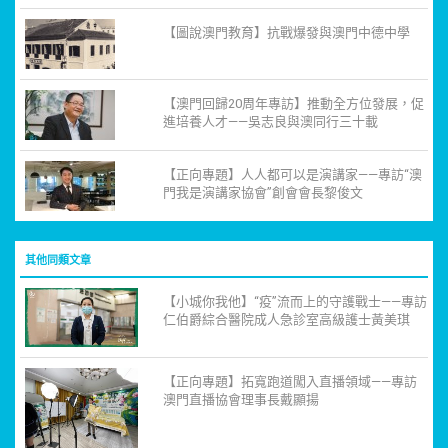
【圖說澳門教育】抗戰爆發與澳門中德中學
【澳門回歸20周年專訪】推動全方位發展，促
進培養人才——吳志良與澳同行三十載
【正向專題】人人都可以是演講家——專訪“澳
門我是演講家協會”創會會長黎俊文
其他同類文章
【小城你我他】“疫”流而上的守護戰士——專訪
仁伯爵綜合醫院成人急診室高級護士黃美琪
【正向專題】拓寬跑道闖入直播領域——專訪
澳門直播協會理事長戴顯揚