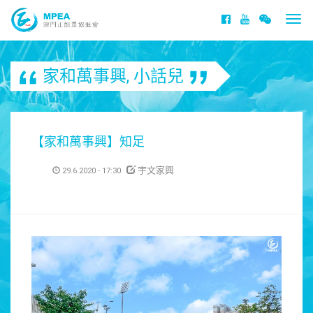
Togg
navi
家和萬事興
,
小話兒
【家和萬事興】知足
宇文家興
29.6.2020 - 17:30