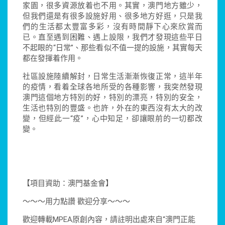
家園，很多資源放着也不用。其實，澳門地方雖少，
但我們還是有很多設施好用、很多地方好逛，只是我
們的生活都太豐富多彩，沒有時間靜下心來欣賞而
已。直至遇到困難、遇上設限，我們才發現這些平日
不起眼的“日常”、那些看似不值一提的設施，其實每天
都在發揮着作用。
社區設施陸續解封，日常生活漸漸恢復正常，這半年
的疫情，看着全球各地所受的各種影響，我突然發現
澳門這個地方特別的好，特別的漂亮，特別的安全，
生活也特別的豐盛。也許，外在的東西沒有太大的改
變，但經此一“疫”，心中知足，卻讓眼前的一切都改
變。
【項目資助：澳門基金會】
～～～用力點讚 歡迎分享～～～
歡迎轉載MPEA原創內容，請註明出處來自“澳門正能