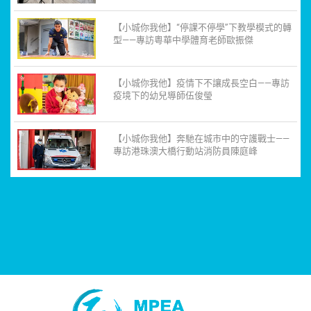
【小城你我他】“停課不停學”下教學模式的轉
型——專訪粵華中學體育老師歐振傑
【小城你我他】疫情下不讓成長空白——專訪
疫境下的幼兒導師伍俊瑩
【小城你我他】奔馳在城市中的守護戰士——
專訪港珠澳大橋行動站消防員陳庭峰