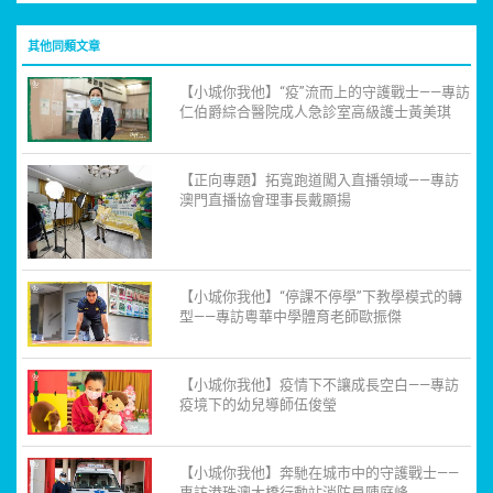
其他同類文章
【小城你我他】“疫”流而上的守護戰士——專訪
仁伯爵綜合醫院成人急診室高級護士黃美琪
【正向專題】拓寬跑道闖入直播領域——專訪
澳門直播協會理事長戴顯揚
【小城你我他】“停課不停學”下教學模式的轉
型——專訪粵華中學體育老師歐振傑
【小城你我他】疫情下不讓成長空白——專訪
疫境下的幼兒導師伍俊瑩
【小城你我他】奔馳在城市中的守護戰士——
專訪港珠澳大橋行動站消防員陳庭峰