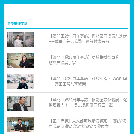
最受歡迎文章
【澳門回歸20周年專訪】與特區同成長共進步
——戴華浩矢志為醫，創設健康未來
【澳門回歸20周年專訪】勇於拼搏創事業——
悠然自得吳子寧
【澳門回歸20周年專訪】社會和諧，民心所向
——蔡田田盼共享繁榮
【澳門回歸20周年專訪】推動全方位發展，促
進培養人才——吳志良與澳同行三十載
【正向專題】人人都可以是演講家——專訪“澳
門我是演講家協會”創會會長黎俊文