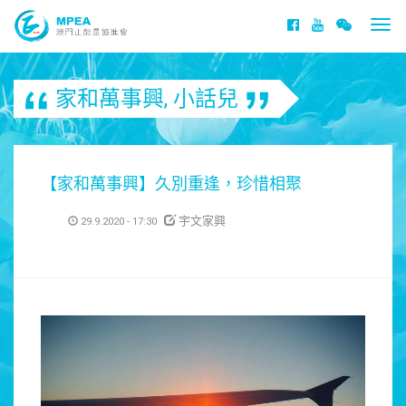
Togg
navi
家和萬事興
,
小話兒
【家和萬事興】久別重逢，珍惜相聚
宇文家興
29.9.2020 - 17:30