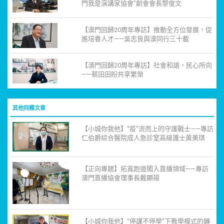
門我是演講家協會”創會會長黎俊文
【澳門回歸20周年專訪】推動全方位發展，促
進培養人才——吳志良與澳同行三十載
【澳門回歸20周年專訪】社會和諧，民心所向
——蔡田田盼共享繁榮
其他同類文章
【小城你我他】“疫”流而上的守護戰士——專訪
仁伯爵綜合醫院成人急診室高級護士黃美琪
【正向專題】拓寬跑道闖入直播領域——專訪
澳門直播協會理事長戴顯揚
【小城你我他】“停課不停學”下教學模式的轉