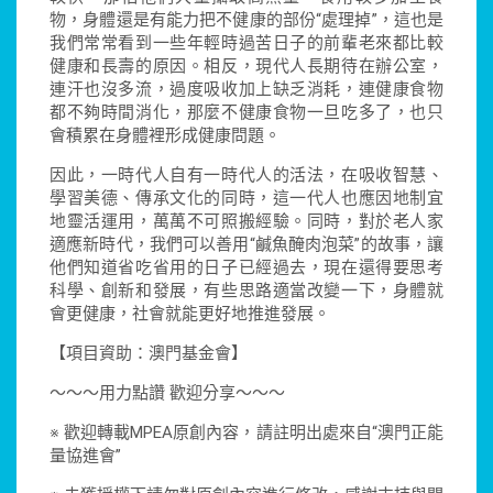
物，身體還是有能力把不健康的部份“處理掉”，這也是
我們常常看到一些年輕時過苦日子的前輩老來都比較
健康和長壽的原因。相反，現代人長期待在辦公室，
連汗也沒多流，過度吸收加上缺乏消耗，連健康食物
都不夠時間消化，那麼不健康食物一旦吃多了，也只
會積累在身體裡形成健康問題。
因此，一時代人自有一時代人的活法，在吸收智慧、
學習美德、傳承文化的同時，這一代人也應因地制宜
地靈活運用，萬萬不可照搬經驗。同時，對於老人家
適應新時代，我們可以善用“鹹魚醃肉泡菜”的故事，讓
他們知道省吃省用的日子已經過去，現在還得要思考
科學、創新和發展，有些思路適當改變一下，身體就
會更健康，社會就能更好地推進發展。
【項目資助：澳門基金會】
～～～用力點讚 歡迎分享～～～
※ 歡迎轉載MPEA原創內容，請註明出處來自“澳門正能
量協進會”