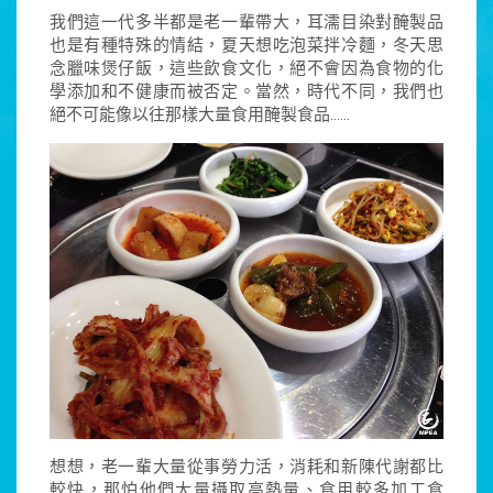
我們這一代多半都是老一輩帶大，耳濡目染對醃製品
也是有種特殊的情結，夏天想吃泡菜拌冷麵，冬天思
念臘味煲仔飯，這些飲食文化，絕不會因為食物的化
學添加和不健康而被否定。當然，時代不同，我們也
絕不可能像以往那樣大量食用醃製食品……
想想，老一輩大量從事勞力活，消耗和新陳代謝都比
較快，那怕他們大量攝取高熱量、食用較多加工食