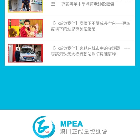
型——專訪粵華中學體育老師歐振傑
【小城你我他】疫情下不讓成長空白——專訪
疫境下的幼兒導師伍俊瑩
【小城你我他】奔馳在城市中的守護戰士——
專訪港珠澳大橋行動站消防員陳庭峰