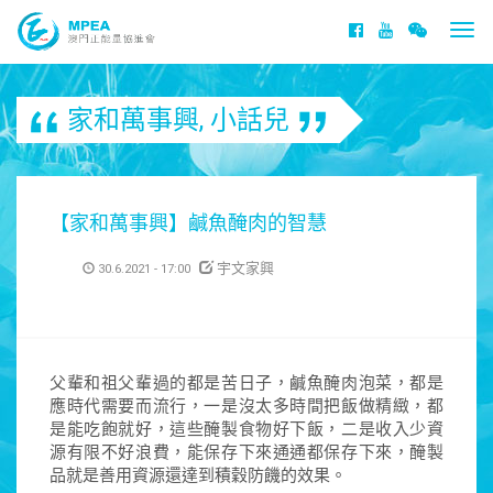
Togg
navi
家和萬事興
,
小話兒
【家和萬事興】鹹魚醃肉的智慧
宇文家興
30.6.2021 - 17:00
父輩和祖父輩過的都是苦日子，鹹魚醃肉泡菜，都是
應時代需要而流行，一是沒太多時間把飯做精緻，都
是能吃飽就好，這些醃製食物好下飯，二是收入少資
源有限不好浪費，能保存下來通通都保存下來，醃製
品就是善用資源還達到積穀防饑的效果。