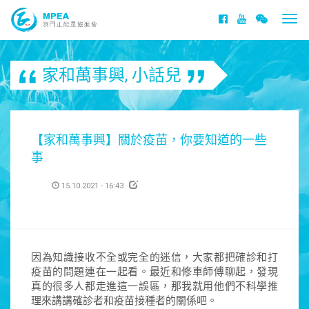
Togg
navi
家和萬事興
,
小話兒
【家和萬事興】關於疫苗，你要知道的一些
事
15.10.2021 - 16:43
因為知識接收不全或完全的迷信，大家都把確診和打
疫苗的問題連在一起看。最近和修車師傅聊起，發現
真的很多人都走進這一誤區，那我就用他們不科學推
理來講講確診者和疫苗接種者的關係吧。