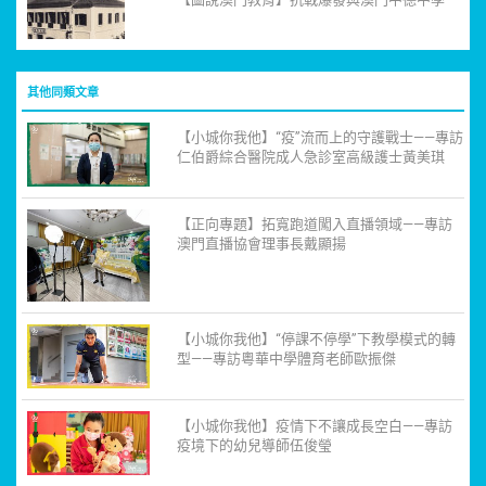
其他同類文章
【小城你我他】“疫”流而上的守護戰士——專訪
仁伯爵綜合醫院成人急診室高級護士黃美琪
【正向專題】拓寬跑道闖入直播領域——專訪
澳門直播協會理事長戴顯揚
【小城你我他】“停課不停學”下教學模式的轉
型——專訪粵華中學體育老師歐振傑
【小城你我他】疫情下不讓成長空白——專訪
疫境下的幼兒導師伍俊瑩