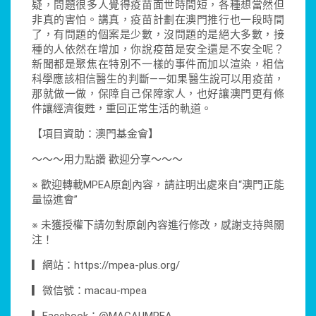
疑，問題很多人覺得疫苗面世時間短，各種想當然但
非真的害怕。講真，疫苗計劃在澳門推行也一段時間
了，有問題的個案是少數，沒問題的是絕大多數，接
種的人依然在增加，你說疫苗是安全還是不安全呢？
新聞都是聚焦在特別不一樣的事件而加以渲染，相信
科學應該相信醫生的判斷——如果醫生說可以用疫苗，
那就做一做，保障自己保障家人，也好讓澳門更有條
件讓經濟復甦，重回正常生活的軌道。
【項目資助：澳門基金會】
～～～用力點讚 歡迎分享～～～
※ 歡迎轉載MPEA原創內容，請註明出處來自“澳門正能
量協進會”
※ 未獲授權下請勿對原創內容進行修改，感謝支持與關
注！
▎網站：https://mpea-plus.org/
▎微信號：macau-mpea