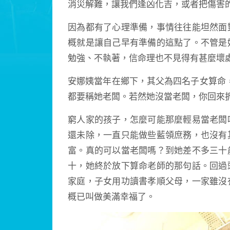
消災解難，讓我們逢凶化吉，或者把傷害
因為都有了心理準備，事情往往能坦然面
概就是讓自己早有準備的這點了。不管是
勉強、不執著，信命理也不見得有甚麼壞
安娜姨當年在鄉下，其父為四名子女算命
都要稱她老闆。若然她沒當老闆，你回來
窮人家的孩子，怎麼可能那麼輕易當老闆
還未除，一直只能做些藍領庶務，也沒有
富。真的可以當老闆嗎？到她差不多三十
十，她終於放下算命老師的那句話。回過
家庭，子女用功讀書孝順父母，一家雖沒
概已叫做美滿幸福了。