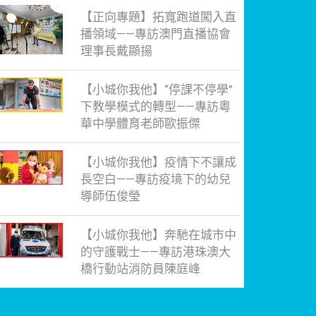
【正向專題】拓寬跑道闖入直
播領域——專訪澳門直播協會
理事長戴顯揚
【小城你我他】“停課不停學”
下教學模式的轉型——專訪粵
華中學體育老師歐振傑
【小城你我他】疫情下不讓成
長空白——專訪疫境下的幼兒
導師伍俊瑩
【小城你我他】奔馳在城市中
的守護戰士——專訪港珠澳大
橋行動站消防員陳庭峰