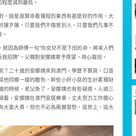
的程度減到最低。
對。說星座算命看運程的東西有甚麼好的作用，大
好運歹運，只要我們不傷害別人，只要我們凡事不
處。
，就因為師傅一句“你女兒不是下田的命，將來人們
拆我招牌”，父親對安娜姨寄予厚望，用心栽培。
呢？二十歲的安娜姨來到澳門，學歷不算高，口音
其他同鄉一樣的膽色，幹些小奸小惡的生計累積財
歲的時候，老父急了，安娜姨也有些疑惑。人過三
頭看，安娜姨在澳門安居樂業，丈夫努力工作關心
有大富大貴，但也不必為兩餐發愁，這世上，這大