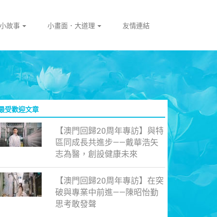
門小故事
小畫面．大道理
友情連結
最受歡迎文章
【澳門回歸20周年專訪】與特
區同成長共進步——戴華浩矢
志為醫，創設健康未來
【澳門回歸20周年專訪】在突
破與專業中前進——陳昭怡勤
思考敢發聲