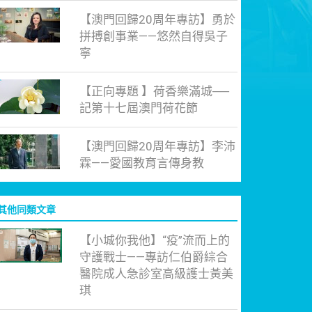
【澳門回歸20周年專訪】勇於
拼搏創事業——悠然自得吳子
寧
【正向專題 】荷香樂滿城──
記第十七屆澳門荷花節
【澳門回歸20周年專訪】李沛
霖——愛國教育言傳身教
其他同類文章
【小城你我他】“疫”流而上的
守護戰士——專訪仁伯爵綜合
醫院成人急診室高級護士黃美
琪