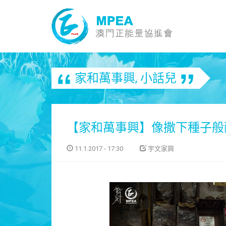
家和萬事興
,
小話兒
【家和萬事興】像撒下種子般
11.1.2017 - 17:30
宇文家興