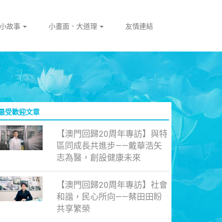
門小故事
小畫面．大道理
友情連結
最受歡迎文章
【澳門回歸20周年專訪】與特
區同成長共進步——戴華浩矢
志為醫，創設健康未來
【澳門回歸20周年專訪】社會
和諧，民心所向——蔡田田盼
共享繁榮