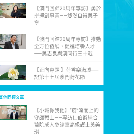
【澳門回歸20周年專訪】勇於
拼搏創事業——悠然自得吳子
寧
【澳門回歸20周年專訪】推動
全方位發展，促進培養人才
——吳志良與澳同行三十載
【正向專題 】荷香樂滿城──
記第十七屆澳門荷花節
其他同類文章
【小城你我他】“疫”流而上的
守護戰士——專訪仁伯爵綜合
醫院成人急診室高級護士黃美
琪