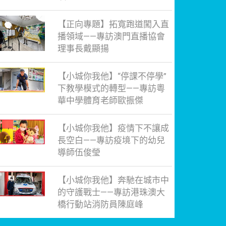
【正向專題】拓寬跑道闖入直
播領域——專訪澳門直播協會
理事長戴顯揚
【小城你我他】“停課不停學”
下教學模式的轉型——專訪粵
華中學體育老師歐振傑
【小城你我他】疫情下不讓成
長空白——專訪疫境下的幼兒
導師伍俊瑩
【小城你我他】奔馳在城市中
的守護戰士——專訪港珠澳大
橋行動站消防員陳庭峰