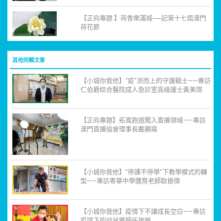
【正向專題 】荷香樂滿城──記第十七屆澳門
荷花節
其他同類文章
【小城你我他】“疫”流而上的守護戰士——專訪
仁伯爵綜合醫院成人急診室高級護士黃美琪
【正向專題】拓寬跑道闖入直播領域——專訪
澳門直播協會理事長戴顯揚
【小城你我他】“停課不停學”下教學模式的轉
型——專訪粵華中學體育老師歐振傑
【小城你我他】疫情下不讓成長空白——專訪
疫境下的幼兒導師伍俊瑩