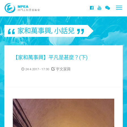
Togg
navi
家和萬事興
,
小話兒
【家和萬事興】平凡是甚麼？(下)
宇文家興
24.4.2017 - 17:30