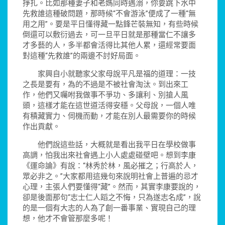
掙扎。比如那種妻子和老媽同時遇溺，你要跳下水中
先救誰這種破問題，那時候“不會游泳”便成了一種“無
用之用”。要是平日懂得藏一點鋒芒裝無知，有些時候
倒還可以敷衍過去，可一旦平日就是那種當仁不讓多
才多藝的人，多半都會活得比其他人累，還經常要面
對這種“先救誰”的兩邊不討好局面。
家興自小就聽家父家母說平凡是福的道理：一技
之長是要有，為的不過是不被社會淘汰。到出來工
作，他們又囑咐我做事不爭功、多讓利、別搶人風
頭，這樣才能在這世道活得安穩。父母說，一個人唯
有積藏實力、伺機而動，才能在別人最需要你的時候
作出貢獻。
他們說這些話，大概就是看出我平日在學校做事
高調，怕我出來社會遇上小人處處碰壁吧。想到李康
《運命論》有說：“林秀於林，風必摧之；行高於人，
眾必非之。”大家都用這幾句來說明社會上普遍的忌才
心理，主張人們要懂得“藏”。然而，其實李康要說的，
卻是後面那句“志士仁人蹈之不悔，只為遂志名成”，說
的是一個有大志的人為了創一番事業、實現自己的理
想，他才不會管那麼多呢！