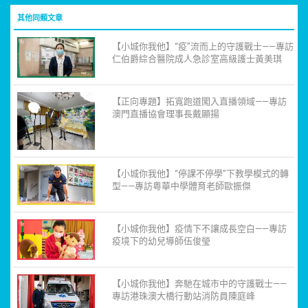
其他同類文章
【小城你我他】“疫”流而上的守護戰士——專訪
仁伯爵綜合醫院成人急診室高級護士黃美琪
【正向專題】拓寬跑道闖入直播領域——專訪
澳門直播協會理事長戴顯揚
【小城你我他】“停課不停學”下教學模式的轉
型——專訪粵華中學體育老師歐振傑
【小城你我他】疫情下不讓成長空白——專訪
疫境下的幼兒導師伍俊瑩
【小城你我他】奔馳在城市中的守護戰士——
專訪港珠澳大橋行動站消防員陳庭峰