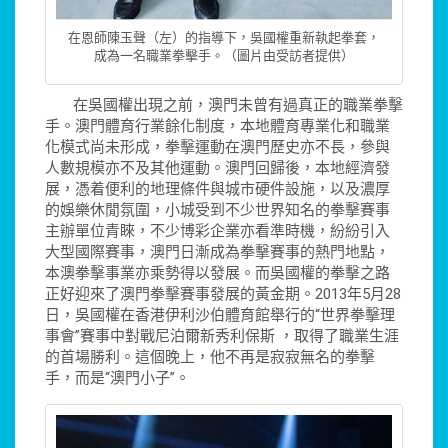
在恩師陳玉聲（左）的指導下，吳國權重新執起拳套，
成為一名職業拳擊手。（圖片由受訪者提供）
在吳國權出現之前，澳門未曾有過真正的職業拳擊
手。澳門體育行業餘化制度，本地體育專業化和職業
化模式尚未形成，拳擊運動在澳門歷史亦不長，參與
人數規模亦不及其他運動。澳門回歸後，本地經濟發
展，憑着便利的地理條件與城市硬件設施，以及濃厚
的娛樂休閒氛圍，小城受到不少世界知名的拳擊賽事
主辦單位青睞，不少博彩企業亦看準時機，紛紛引入
大型國際賽事，澳門日漸成為拳擊賽事的熱門地點，
本澳拳擊事業亦乘勢得以發展。而吳國權的拳擊之路
正好迎來了澳門拳擊賽事發展的黃金期。2013年5月28
日，吳國權在香港伊利沙伯體育館舉行的“世界拳擊理
事會”賽事中對戰尼泊爾新秀利保斯 ，取得了職業生涯
的首場勝利。這個晚上，他不再是寂寂無名的拳擊
手，而是“澳門小子”。