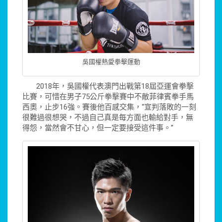
吳國權熱愛拳擊運動
2018年，吳國權代表澳門出戰第18屆亞運會拳擊
比賽，可惜在男子75公斤拳擊賽中不敵菲律賓拳手馬
西奧，止步16強。賽後他百感交集，“宣判落敗的一刻
很難過很想哭，不過自己真是每方面也輸給對手，無
得怨，當然會不甘心，但一定要接受這件事。”