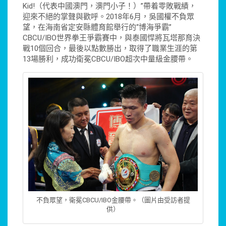
Kid!（代表中國澳門，澳門小子！）”帶着零敗戰績，
迎來不絕的掌聲與歡呼。2018年6月，吳國權不負眾
望，在海南省定安縣體育館舉行的“博海爭霸”
CBCU/IBO世界拳王爭霸賽中，與泰國悍將瓦塔那育決
戰10個回合，最後以點數勝出，取得了職業生涯的第
13場勝利，成功衛冕CBCU/IBO超次中量級金腰帶。
不負眾望，衛冕CBCU/IBO金腰帶。（圖片由受訪者提
供）