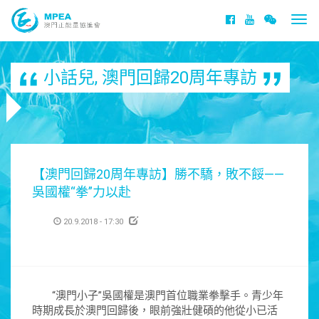
Togg
navi
小話兒
,
澳門回歸20周年專訪
【澳門回歸20周年專訪】勝不驕，敗不餒——
吳國權“拳”力以赴
20.9.2018 - 17:30
“澳門小子”吳國權是澳門首位職業拳擊手。青少年
時期成長於澳門回歸後，眼前強壯健碩的他從小已活