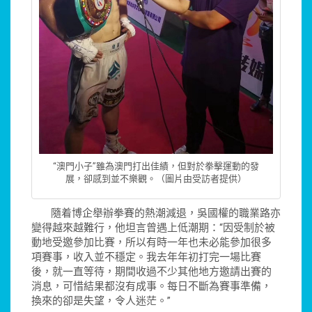
“澳門小子”雖為澳門打出佳績，但對於拳擊運動的發
展，卻感到並不樂觀。（圖片由受訪者提供）
隨着博企舉辦拳賽的熱潮減退，吳國權的職業路亦
變得越來越難行，他坦言曾遇上低潮期：“因受制於被
動地受邀參加比賽，所以有時一年也未必能參加很多
項賽事，收入並不穩定。我去年年初打完一場比賽
後，就一直等待，期間收過不少其他地方邀請出賽的
消息，可惜結果都沒有成事。每日不斷為賽事準備，
換來的卻是失望，令人迷茫。”