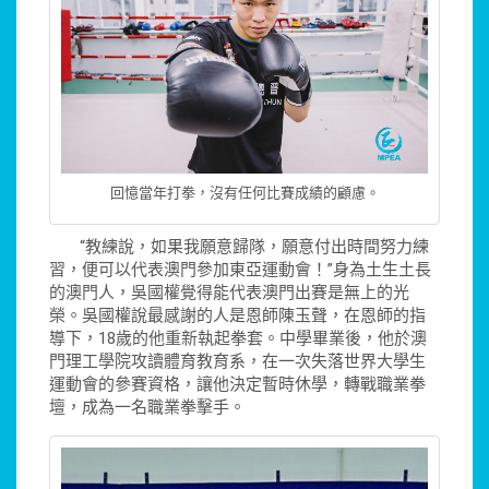
回憶當年打拳，沒有任何比賽成績的顧慮。
“教練說，如果我願意歸隊，願意付出時間努力練
習，便可以代表澳門參加東亞運動會！”身為土生土長
的澳門人，吳國權覺得能代表澳門出賽是無上的光
榮。吳國權說最感謝的人是恩師陳玉聲，在恩師的指
導下，18歲的他重新執起拳套。中學畢業後，他於澳
門理工學院攻讀體育教育系，在一次失落世界大學生
運動會的參賽資格，讓他決定暫時休學，轉戰職業拳
壇，成為一名職業拳擊手。