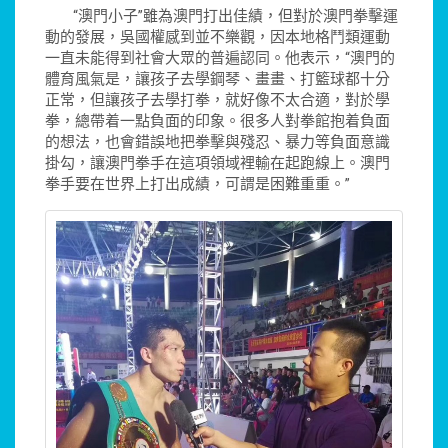
“澳門小子”雖為澳門打出佳績，但對於澳門拳擊運
動的發展，吳國權感到並不樂觀，因本地格鬥類運動
一直未能得到社會大眾的普遍認同。他表示，“澳門的
體育風氣是，讓孩子去學鋼琴、畫畫、打籃球都十分
正常，但讓孩子去學打拳，就好像不太合適，對於學
拳，總帶着一點負面的印象。很多人對拳館抱着負面
的想法，也會錯誤地把拳擊與殘忍、暴力等負面意識
掛勾，讓澳門拳手在這項領域裡輸在起跑線上。澳門
拳手要在世界上打出成績，可謂是困難重重。”