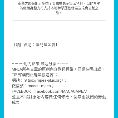
拳擊之路還能走多遠？吳國權表示無法預料，但他希望
能繼續身體力行支持本地拳擊運動發展及培育後起之
秀。
【項目資助：澳門基金會】
～～～用力點讚 歡迎分享～～～
MPEA所有文章的原創內容歡迎轉載，但請註明出處，
“來自‘澳門正能量協進會’；
網站：https://mpea-plus.org/；
微信號：macau-mpea；
FACEBOOK：facebook.com/MACAUMPEA”，
並且不得對原始內容做任何修改，請尊重我們的勞動
成果。