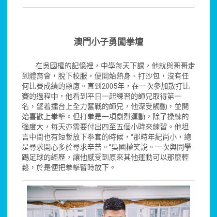
澳門小子勇闖拳壇
在吳國權的記憶裡，中學每天下課，他就與哥哥走
到體育會，脫下校服，便開始熱身、打沙包，沒有任
何比賽成績的顧慮。直到2005年，在一次參加散打比
賽的過程中，他看到平日一起練習的師兄取得第一
名，望着擂台上全力奮戰的師兄，他深受觸動，並開
始喜歡上拳擊。但打拳是一項劇烈運動，除了操練的
強度大，每天亦需要付出四至五個小時來練習。他坦
言中間也有短暫放下拳套的時候，“那時年紀尚小，總
是尋求開心多於尋求辛苦。”吳國權笑說。一次與同學
踢足球的經歷，讓他感受到原來其他運動可以那麼輕
鬆，於是便把拳擊暫時放下。