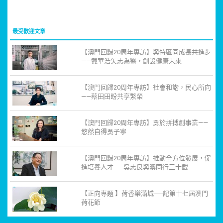
最受歡迎文章
【澳門回歸20周年專訪】與特區同成長共進步
——戴華浩矢志為醫，創設健康未來
【澳門回歸20周年專訪】社會和諧，民心所向
——蔡田田盼共享繁榮
【澳門回歸20周年專訪】勇於拼搏創事業——
悠然自得吳子寧
【澳門回歸20周年專訪】推動全方位發展，促
進培養人才——吳志良與澳同行三十載
【正向專題 】荷香樂滿城──記第十七屆澳門
荷花節