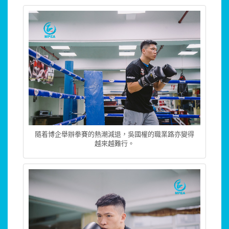
隨着博企舉辦拳賽的熱潮減退，吳國權的職業路亦變得
越來越難行。