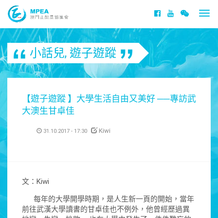
Togg
navi
小話兒
,
遊子遊蹤
【遊子遊蹤 】大學生活自由又美好 ──專訪武
大澳生甘卓佳
Kiwi
31.10.2017 - 17:30
文：Kiwi
每年的大學開學時期，是人生新一頁的開始，當年
前往武漢大學讀書的甘卓佳也不例外，他曾經歷過異