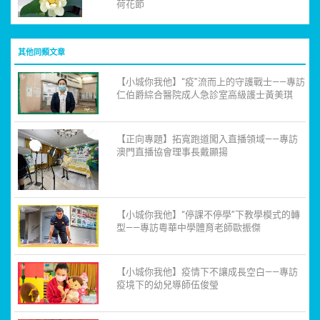
荷花節
其他同類文章
【小城你我他】“疫”流而上的守護戰士——專訪
仁伯爵綜合醫院成人急診室高級護士黃美琪
【正向專題】拓寬跑道闖入直播領域——專訪
澳門直播協會理事長戴顯揚
【小城你我他】“停課不停學”下教學模式的轉
型——專訪粵華中學體育老師歐振傑
【小城你我他】疫情下不讓成長空白——專訪
疫境下的幼兒導師伍俊瑩