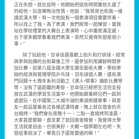
正在失戀。就在這時，他開始把這些時間重拾久違了
的結他，玩音樂陶冶性情。他說：“我哥哥也和我一樣
讀武漢大學，有一次他說有一個表演項目需要伴奏，
所以找上了我。為了表演，我們經常一起練習。當我
站在學校禮堂的大舞台上表演時，心中盡是滿足感，
台下很多觀眾看着我們表演，突然又覺得失戀是很小
事。”
除了玩結他，甘卓佳還喜歡上拍片和打排球。經常
與參與拍攝的台前幕後工作，還參加利用課餘時間參
加比賽，如第八屆全國大學生廣告藝術大賽、學校舉
辦的經濟與管理學院乒乓球、羽毛球個人賽，還有澳
門回歸十七周年系列活動之《澳人•鄂事》攝影比賽等
等。沒有了遠距離的牽掛，甘卓佳已經把生活完全投
放在武漢的學習生活當中。他開始跟着師兄們一起到
處遊玩，在中國第二大城中湖的東湖旁踏單車，與室
友一起品嘗着各式各樣武漢特產，晚上就在宿舍的天
台燒烤。“我們會在夜晚十一、二點一直燒烤到凌晨，
大家甚麼都聊，直至累了就回宿舍睡覺。我覺得大學
生活就是自由，也很美好。大概一個學期左右吧，失
戀這事就淡了，畢竟日子還是要過的嘛！”