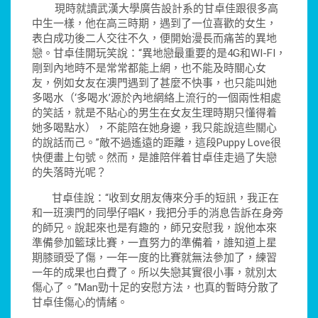
現時就讀武漢大學廣告設計系的甘卓佳跟很多高
中生一樣，他在高三時期，遇到了一位喜歡的女生，
表白成功後二人交往不久，便開始漫長而痛苦的異地
戀。甘卓佳開玩笑說：“異地戀最重要的是4G和WI-FI，
剛到內地時不是常常都能上網，也不能及時關心女
友，例如女友在澳門遇到了甚麼不快事，也只能叫她
多喝水（‘多喝水’源於內地網絡上流行的一個兩性相處
的笑話，就是不貼心的男生在女友生理時期只懂得着
她多喝點水），不能陪在她身邊，我只能說這些關心
的說話而己。”敵不過遙遠的距離，這段Puppy Love很
快便畫上句號。然而，是誰陪伴着甘卓佳走過了失戀
的失落時光呢？
甘卓佳說：“收到女朋友傳來分手的短訊，我正在
和一班澳門的同學仔唱K，我把分手的消息告訴在身旁
的師兄。說起來也是有趣的，師兄安慰我，說他本來
準備參加籃球比賽，一直努力的準備着，誰知道上星
期膝頭受了傷，一年一度的比賽就無法參加了，練習
一年的成果也白費了。所以失戀其實很小事，就別太
傷心了。”Man勁十足的安慰方法，也真的暫時分散了
甘卓佳傷心的情緒。