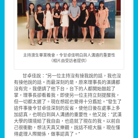
主持澳生畢業晚會，令甘卓佳明白與人溝通的重要性
（相片由受訪者提供）
甘卓佳說：“另一位主持沒有接我說的話，我也沒
有接他說的話。而最深刻的是，原來理事長的演講都
沒有完，我便請了他下台，台下的人都開始鼓起了
掌，理事長卻看着我，即使另一位主持立刻提醒我，
但一切都太遲了。現在想起也覺得十分尷尬。”發生了
這件事後令甘卓佳深刻的反省，使他日後在處事上多
加認真，也明白到與人溝通的重要性。他又說：“武漢
大學的環境給了我自由，也造就了現在的我。以前自
己很衝動，想法天真又樂觀，說話不經大腦，現在懂
得處理人際關係，做事認真了。”