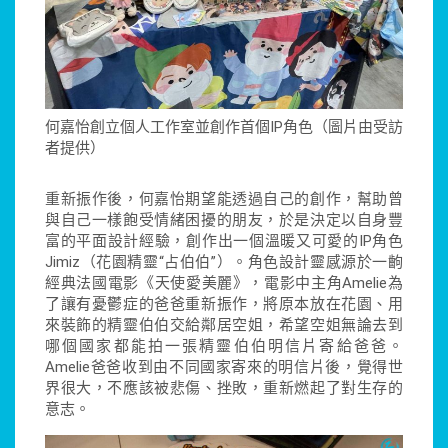
何嘉怡創立個人工作室並創作首個IP角色（圖片由受訪
者提供）
重新振作後，何嘉怡期望能透過自己的創作，幫助曾
與自己一樣飽受情緒困擾的朋友，於是決定以自身豐
富的平面設計經驗，創作出一個溫暖又可愛的IP角色
Jimiz（花園精靈“占伯伯”）。角色設計靈感源於一齣
經典法國電影《天使愛美麗》，電影中主角Amelie為
了讓有憂鬱症的爸爸重新振作，將原本放在花園、用
來裝飾的精靈伯伯交給鄰居空姐，希望空姐無論去到
哪個國家都能拍一張精靈伯伯明信片寄給爸爸。
Amelie爸爸收到由不同國家寄來的明信片後，覺得世
界很大，不應該被悲傷、挫敗，重新燃起了對生存的
意志。