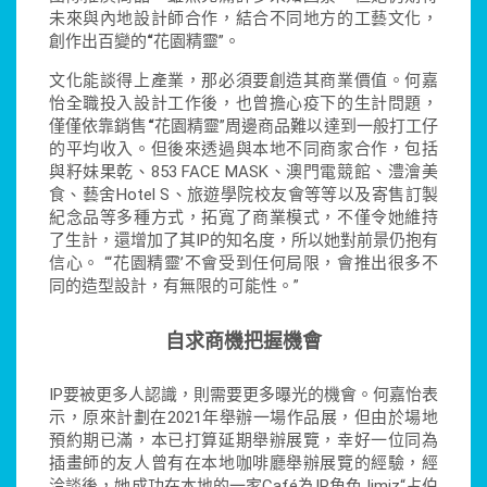
未來與內地設計師合作，結合不同地方的工藝文化，
創作出百變的
“
花園精靈”。
文化能談得上產業，那必須要創造其商業價值。何嘉
怡全職投入設計工作後，也曾擔心疫下的生計問題，
僅僅依靠銷售
“
花園精靈”周邊商品難以達到一般打工仔
的平均收入。但後來透過與本地不同商家合作，包括
與籽妹果乾、853 FACE MASK、澳門電競館、澧澮美
食、藝舍Hotel S、旅遊學院校友會等等以及寄售訂製
紀念品等多種方式，拓寬了商業模式，不僅令她維持
了生計，還增加了其IP的知名度，所以她對前景仍抱有
信心。 “‘花園精靈’不會受到任何局限，會推出很多不
同的造型設計，有無限的可能性。”
自求商機把握機會
IP要被更多人認識，則需要更多曝光的機會。何嘉怡表
示，原來計劃在2021年舉辦一場作品展，但由於場地
預約期已滿，本已打算延期舉辦展覽，幸好一位同為
插畫師的友人曾有在本地咖啡廳舉辦展覽的經驗，經
洽談後，她成功在本地的一家Café為IP角色Jimiz“占伯