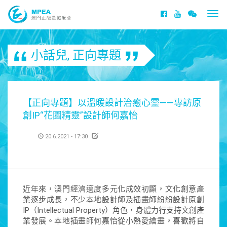
Togg
navi
小話兒
,
正向專題
【正向專題】以溫暖設計治癒心靈——專訪原
創IP“花園精靈”設計師何嘉怡
20.6.2021 - 17:30
近年來，澳門經濟適度多元化成效初顯，文化創意產
業逐步成長，不少本地設計師及插畫師紛紛設計原創
IP（Intellectual Property）角色，身體力行支持文創產
業發展。本地插畫師何嘉怡從小熱愛繪畫，喜歡將自