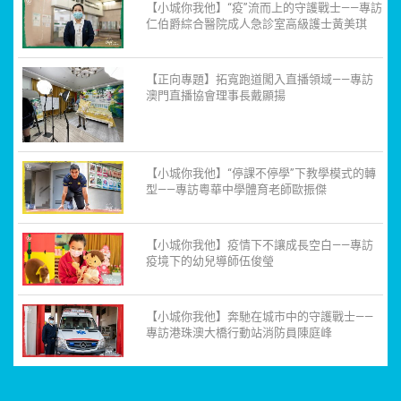
【小城你我他】“疫”流而上的守護戰士——專訪
仁伯爵綜合醫院成人急診室高級護士黃美琪
【正向專題】拓寬跑道闖入直播領域——專訪
澳門直播協會理事長戴顯揚
【小城你我他】“停課不停學”下教學模式的轉
型——專訪粵華中學體育老師歐振傑
【小城你我他】疫情下不讓成長空白——專訪
疫境下的幼兒導師伍俊瑩
【小城你我他】奔馳在城市中的守護戰士——
專訪港珠澳大橋行動站消防員陳庭峰