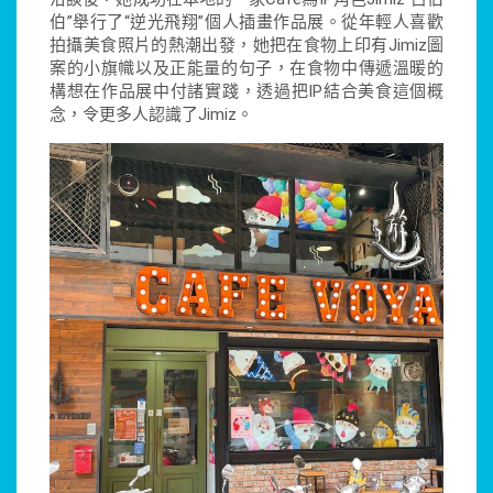
伯”舉行了“逆光飛翔”個人插畫作品展。從年輕人喜歡
拍攝美食照片的熱潮出發，她把在食物上印有Jimiz圖
案的小旗幟以及正能量的句子，在食物中傳遞溫暖的
構想在作品展中付諸實踐，透過把IP結合美食這個概
念，令更多人認識了Jimiz。