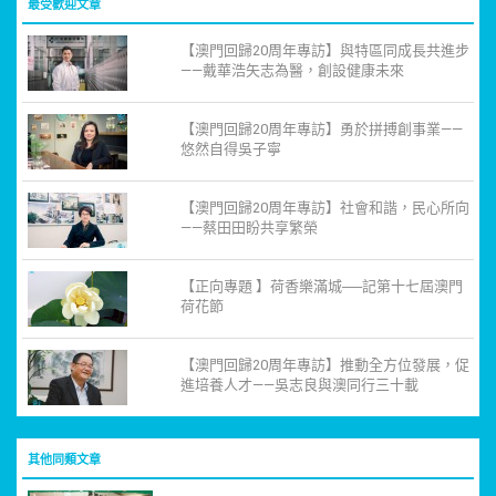
最受歡迎文章
【澳門回歸20周年專訪】與特區同成長共進步
——戴華浩矢志為醫，創設健康未來
【澳門回歸20周年專訪】勇於拼搏創事業——
悠然自得吳子寧
【澳門回歸20周年專訪】社會和諧，民心所向
——蔡田田盼共享繁榮
【正向專題 】荷香樂滿城──記第十七屆澳門
荷花節
【澳門回歸20周年專訪】推動全方位發展，促
進培養人才——吳志良與澳同行三十載
其他同類文章