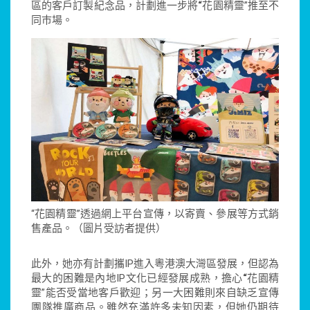
區的客戶訂製紀念品，計劃進一步將
“
花園精靈”推至不
同巿場。
“花園精靈”透過網上平台宣傳，以寄賣、參展等方式銷
售產品。（圖片受訪者提供）
此外，她亦有計劃攜IP進入粵港澳大灣區發展，但認為
最大的困難是內地IP文化已經發展成熟，擔心
“
花園精
靈”能否受當地客戶歡迎；另一大困難則來自缺乏宣傳
團隊推廣商品。雖然充滿許多未知因素，但她仍期待