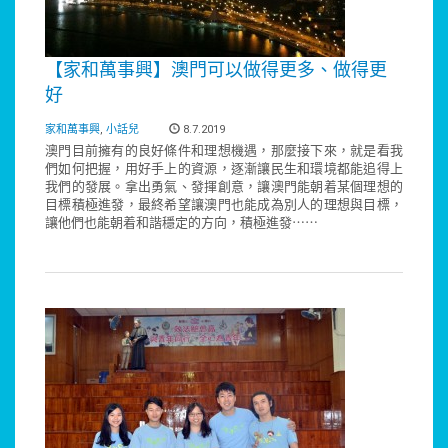
【家和萬事興】澳門可以做得更多、做得更
好
家和萬事興
,
小話兒
8.7.2019
澳門目前擁有的良好條件和理想機遇，那麼接下來，就是看我
們如何把握，用好手上的資源，逐漸讓民生和環境都能追得上
我們的發展。拿出勇氣、發揮創意，讓澳門能朝着某個理想的
目標積極進發，最終希望讓澳門也能成為別人的理想與目標，
讓他們也能朝着和諧穩定的方向，積極進發⋯⋯