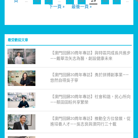
頁
...
10
20
...
27
28
29
30
31
...
4
下一頁 »
最後一頁 »
最受歡迎文章
【澳門回歸20周年專訪】與特區同成長共進步
——戴華浩矢志為醫，創設健康未來
【澳門回歸20周年專訪】勇於拼搏創事業——
悠然自得吳子寧
【澳門回歸20周年專訪】社會和諧，民心所向
——蔡田田盼共享繁榮
【澳門回歸20周年專訪】推動全方位發展，促
進培養人才——吳志良與澳同行三十載