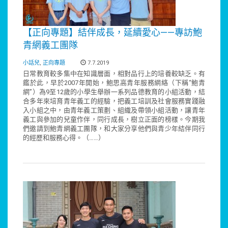
【正向專題】結伴成長，延續愛心——專訪鮑
青網義工團隊
小話兒
,
正向專題
7.7.2019
日常教育較多集中在知識層面，相對品行上的培養較缺乏。有
鑑於此，早於2007年開始，鮑思高青年服務網絡（下稱“鮑青
網”）為9至12歲的小學生舉辦一系列品德教育的小組活動，結
合多年來培育青年義工的經驗，把義工培訓及社會服務實踐融
入小組之中，由青年義工策劃、組織及帶領小組活動，讓青年
義工與參加的兒童作伴，同行成長，樹立正面的榜樣。今期我
們邀請到鮑青網義工團隊，和大家分享他們與青少年結伴同行
的經歷和服務心得。（……）