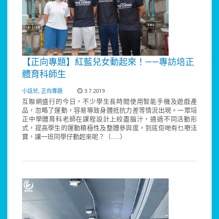
【正向專題】紅藍兒女動起來！——專訪培正
體育科師生
小話兒
,
正向專題
3.7.2019
互聯網盛行的今日，不少學生長時間使用智能手機及遊戲產
品，忽略了運動，容易導致身體抵抗力差等情況出現。一眾培
正中學體育科老師在課程設計上絞盡腦汁，通過不同活動形
式，提高學生的運動積極性及整體參與度，到底佢哋有乜嘢法
寶，讓一班同學仔動起來呢？（……）