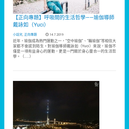
【正向專題】呼吸間的生活哲學——瑜伽導師
戴詠如（Yuci）
小話兒
,
正向專題
14.7.2019
近年，瑜伽成為熱門運動之一，“空中瑜伽”、“輪瑜伽”等相信大
家都不會感到陌生。對瑜伽導師戴詠如（Yuci）來說，瑜伽不
僅是一項有益身心的運動，更是一門關於身心靈合一的生活哲
學。（……）