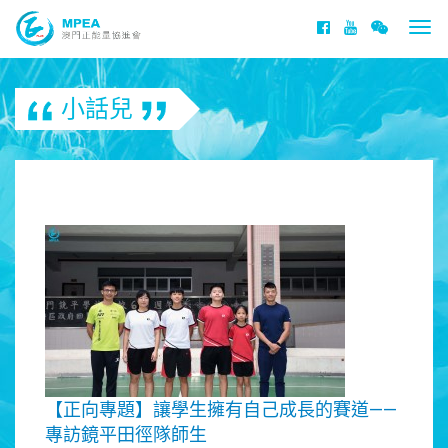
Togg
navi
小話兒
【正向專題】讓學生擁有自己成長的賽道——
專訪鏡平田徑隊師生